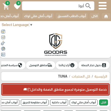
0
0
search
shopping_cart
favorite
home
الكل
أبواب الطلب المسبق
أبواب أمان ملتي لوك
أبواب أمان حدي
Select Language
▼
security
commute
emoji_emotions
account_box
دخول تجار الجملة
آراء زبائننا
مناطق التوصيل
سياسة المتجر
الرئيسية
كل المنتجات
TUNA
خدمة التوصيل متوفرة لجميع مناطق الضفة والداخل📦🚚
الكل
أبواب أمان ملتي لوك
أبواب داخلية
أبواب مقاومة للحريق
أبواب أمان حديد