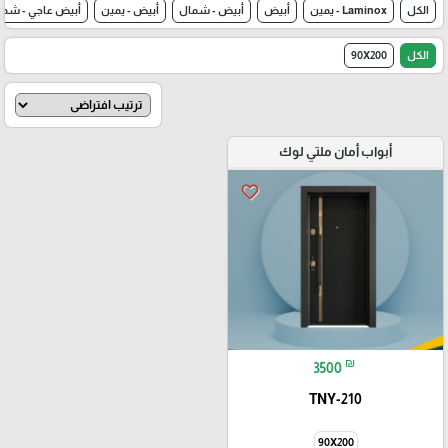
الكل
Laminox - يمين
أبيض
أبيض - شمال
أبيض - يمين
أبيض عاجي - شما
الكل
90X200
أبواب أمان ملتي لوك
favorite_border
₪
3500
TNY-210
90X200