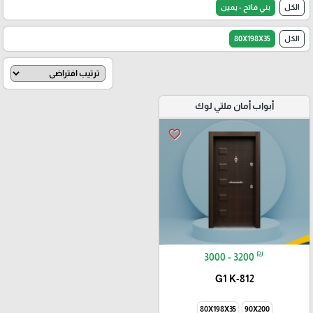
الكل
بني فاتح - يمين
الكل
80X198X35
أبواب أمان ملتي لوك
favorite_border
₪
3000 - 3200
G1 K-812
80X198X35
90X200