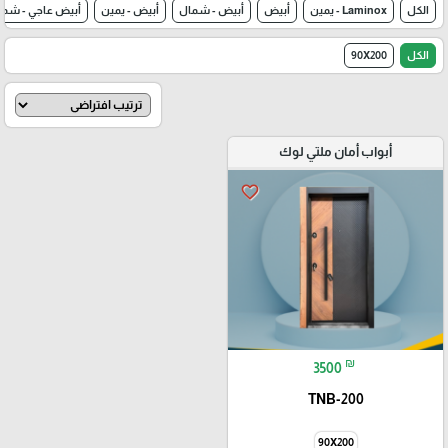
الكل
Laminox - يمين
أبيض
أبيض - شمال
أبيض - يمين
أبيض عاجي - شما
الكل
90X200
أبواب أمان ملتي لوك
favorite_border
₪
3500
TNB-200
90X200