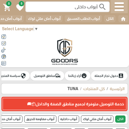
0
0
search
shopping_cart
favorite
home
الكل
أبواب الطلب المسبق
أبواب أمان ملتي لوك
أبواب أمان حدي
Select Language
▼
security
commute
emoji_emotions
account_box
دخول تجار الجملة
آراء زبائننا
مناطق التوصيل
سياسة المتجر
الرئيسية
كل المنتجات
TUNA
خدمة التوصيل متوفرة لجميع مناطق الضفة والداخل📦🚚
الكل
أبواب أمان ملتي لوك
أبواب داخلية
أبواب مقاومة للحريق
أبواب أمان حديد