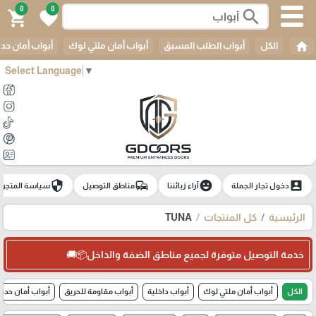
0
0
search
shopping_cart
favorite
home
الكل
أبواب الطلب المسبق
أبواب أمان ملتي لوك
أبواب أمان حدي
Select Language
▼
security
commute
emoji_emotions
account_box
دخول تجار الجملة
آراء زبائننا
مناطق التوصيل
سياسة المتجر
الرئيسية
كل المنتجات
TUNA
خدمة التوصيل متوفرة لجميع مناطق الضفة والداخل📦🚚
الكل
أبواب أمان ملتي لوك
أبواب داخلية
أبواب مقاومة للحريق
أبواب أمان حديد