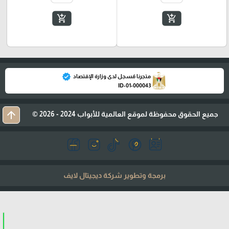
add_shopping_cart
add_shopping_cart
verified
متجرنا مُسجل لدى وزارة الإقتصاد
ID-01-000043
arrow_upward
جميع الحقوق محفوظة لموقع العالمية للأبواب 2024 - 2026 ©
برمجة وتطوير شركة ديجيتال لايف