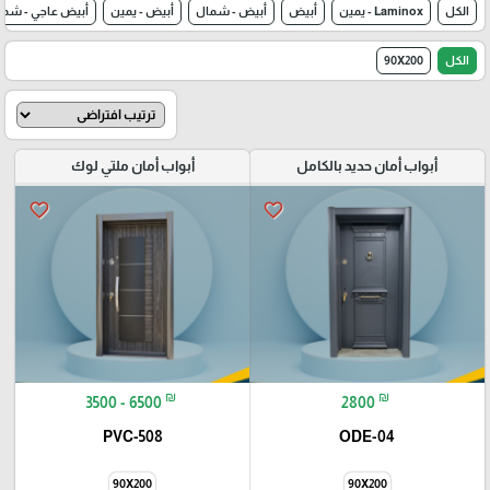
الكل
Laminox - يمين
أبيض
أبيض - شمال
أبيض - يمين
أبيض عاجي - شما
الكل
90X200
أبواب أمان حديد بالكامل
أبواب أمان ملتي لوك
favorite_border
favorite_border
₪
₪
3500 - 6500
2800
PVC-508
ODE-04
90X200
90X200