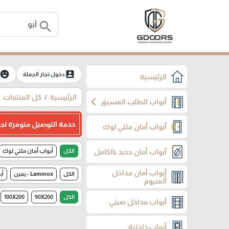
search
moji_emotions
account_box
دخول تجار الجملة
الرئيسية
الرئيسية
كل المنتجات
chevron_left
أبواب الطلب المسبق
خدمة التوصيل متوفرة لج
أبواب أمان ملتي لوك
أبواب أمان حديد بالكامل
الكل
أبواب أمان ملتي لوك
أبواب أمان مداخل
الكل
Laminox - يمين
أب
ألمنيوم
الكل
90X200
100X200
أبواب مداخل صيني
أبواب داخلية