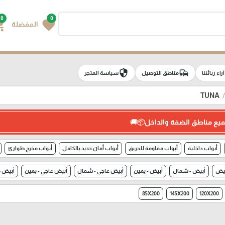
0
0
g_cart
favorite
المفضلة
security
commute
e
آراء زبائننا
مناطق التوصيل
سياسة المتجر
TUNA
ميع مناطق الضفة والداخل📦🚚
أبواب داخلية
أبواب مقاومة للحريق
أبواب أمان حديد بالكامل
أبواب مخرج طوارئ
يض
أبيض - شمال
أبيض - يمين
أبيض عاجي - شمال
أبيض عاجي - يمين
أبيض م
85X200
145X200
120X200