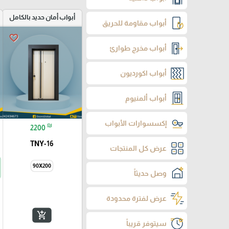
أبواب أمان حديد بالكامل
أبواب مقاومة للحريق
favorite_border
أبواب مخرج طوارئ
أبواب اكورديون
أبواب ألمنيوم
إكسسوارات الأبواب
₪
2200
TNY-16
عرض كل المنتجات
90X200
وصل حديثاً
عرض لفترة محدودة
add_shopping_cart
سيتوفر قريباً