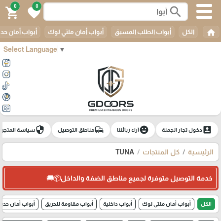
0
0
search
shopping_cart
favorite
home
الكل
أبواب الطلب المسبق
أبواب أمان ملتي لوك
أبواب أمان حدي
Select Language
▼
security
commute
emoji_emotions
account_box
دخول تجار الجملة
آراء زبائننا
مناطق التوصيل
سياسة المتجر
الرئيسية
كل المنتجات
TUNA
خدمة التوصيل متوفرة لجميع مناطق الضفة والداخل📦🚚
الكل
أبواب أمان ملتي لوك
أبواب داخلية
أبواب مقاومة للحريق
أبواب أمان حديد