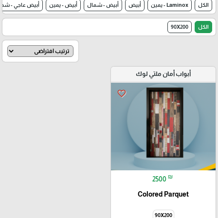
الكل
Laminox - يمين
أبيض
أبيض - شمال
أبيض - يمين
أبيض عاجي - شما
الكل
90X200
أبواب أمان ملتي لوك
favorite_border
₪
2500
Colored Parquet
90X200