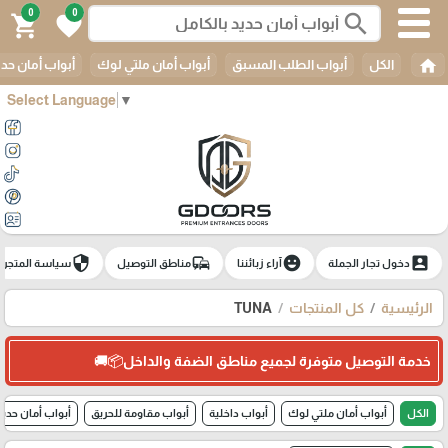
0
0
search
shopping_cart
favorite
home
الكل
أبواب الطلب المسبق
أبواب أمان ملتي لوك
أبواب أمان حدي
Select Language
▼
security
commute
emoji_emotions
account_box
دخول تجار الجملة
آراء زبائننا
مناطق التوصيل
سياسة المتجر
الرئيسية
كل المنتجات
TUNA
خدمة التوصيل متوفرة لجميع مناطق الضفة والداخل📦🚚
الكل
أبواب أمان ملتي لوك
أبواب داخلية
أبواب مقاومة للحريق
أبواب أمان حديد