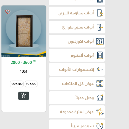
favorite_border
أبواب مقاومة للحريق
أبواب مخرج طوارئ
أبواب اكورديون
أبواب ألمنيوم
₪
2800 - 3600
إكسسوارات الأبواب
1051
عرض كل المنتجات
120X200
90X200
add_shopping_cart
وصل حديثاً
عرض لفترة محدودة
سيتوفر قريباً