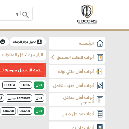
search
moji_emotions
account_box
دخول تجار الجملة
الرئيسية
الرئيسية
كل المنتجات
chevron_left
أبواب الطلب المسبق
خدمة التوصيل متوفرة لج
أبواب أمان ملتي لوك
أبواب أمان حديد بالكامل
الكل
TUNA
PORTA
أبواب أمان مداخل
الكل
Laminox - يمين
أب
ألمنيوم
الكل
90X200
120X200
أبواب مداخل صيني
أبواب داخلية