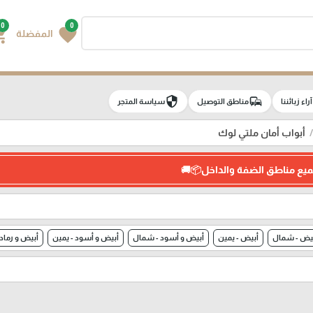
0
0
g_cart
favorite
المفضلة
security
commute
e
آراء زبائننا
مناطق التوصيل
سياسة المتجر
أبواب أمان ملتي لوك
ميع مناطق الضفة والداخل📦🚚
يض - شمال
أبيض - يمين
أبيض و أسود - شمال
أبيض و أسود - يمين
أبيض و رما