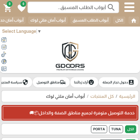
0
0
search
shopping_cart
favorite
home
الكل
أبواب الطلب المسبق
أبواب أمان ملتي لوك
أبواب أمان حدي
Select Language
▼
security
commute
emoji_emotions
account_box
دخول تجار الجملة
آراء زبائننا
مناطق التوصيل
سياسة المتجر
الرئيسية
كل المنتجات
أبواب أمان ملتي لوك
خدمة التوصيل متوفرة لجميع مناطق الضفة والداخل📦🚚
الكل
TUNA
PORTA