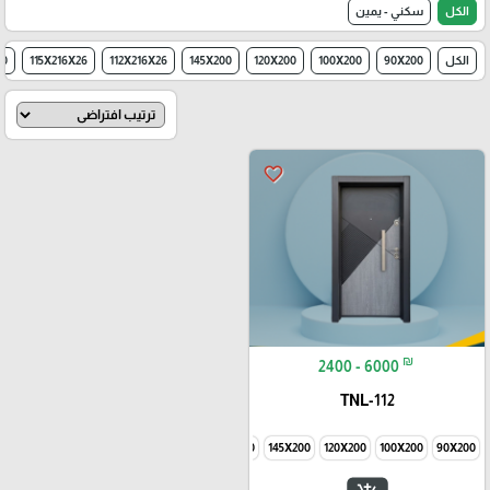
الكل
سكني - يمين
الكل
90X200
100X200
120X200
145X200
112X216X26
115X216X26
00
favorite_border
₪
2400 - 6000
TNL-112
180X210
145X200
120X200
100X200
90X200