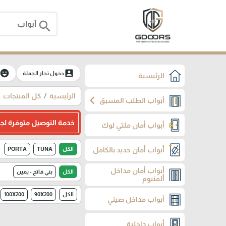
search
moji_emotions
account_box
دخول تجار الجملة
الرئيسية
الرئيسية
كل المنتجات
chevron_left
أبواب الطلب المسبق
خدمة التوصيل متوفرة لج
أبواب أمان ملتي لوك
أبواب أمان حديد بالكامل
الكل
TUNA
PORTA
أبواب أمان مداخل
الكل
بني فاتح - يمين
ألمنيوم
الكل
90X200
100X200
أبواب مداخل صيني
أبواب داخلية