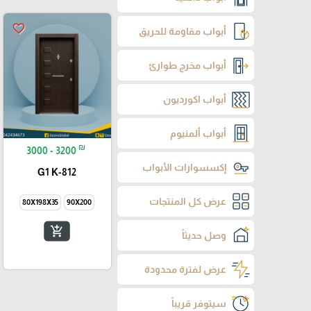
favorite_border
أبواب مقاومة للحريق
أبواب مخرج طوارئ
أبواب اكورديون
أبواب ألمنيوم
₪
3000 - 3200
إكسسوارات الأبواب
G1 K-812
عرض كل المنتجات
80X198X35
90X200
add_shopping_cart
وصل حديثاً
عرض لفترة محدودة
سيتوفر قريباً