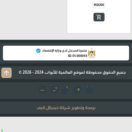
85X200
add_shopping_cart
verified
متجرنا مُسجل لدى وزارة الإقتصاد
ID-01-000043
arrow_upward
جميع الحقوق محفوظة لموقع العالمية للأبواب 2024 - 2026 ©
برمجة وتطوير شركة ديجيتال لايف