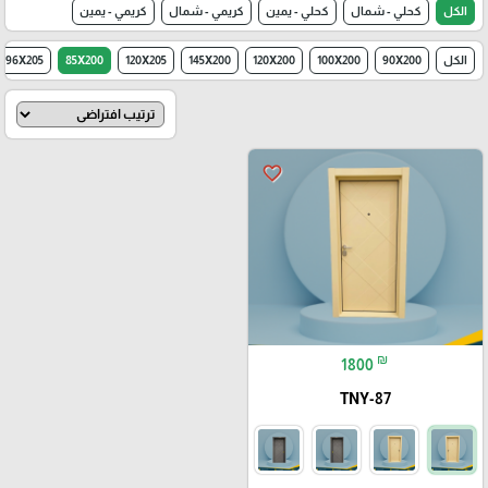
الكل
كحلي - شمال
كحلي - يمين
كريمي - شمال
كريمي - يمين
الكل
90X200
100X200
120X200
145X200
120X205
85X200
96X205
favorite_border
₪
1800
TNY-87