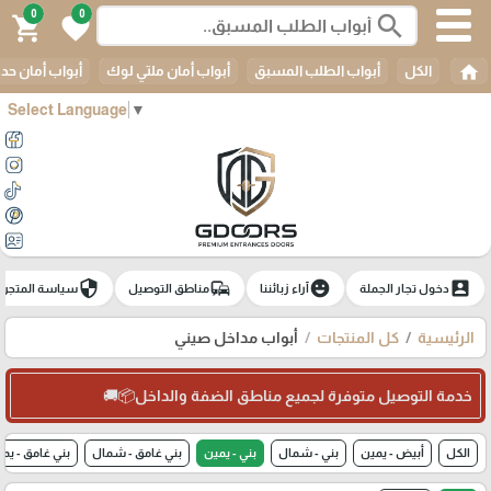
0
0
search
shopping_cart
favorite
home
الكل
أبواب الطلب المسبق
أبواب أمان ملتي لوك
أبواب أمان حدي
Select Language
▼
security
commute
emoji_emotions
account_box
دخول تجار الجملة
آراء زبائننا
مناطق التوصيل
سياسة المتجر
الرئيسية
كل المنتجات
أبواب مداخل صيني
خدمة التوصيل متوفرة لجميع مناطق الضفة والداخل📦🚚
الكل
أبيض - يمين
بني - شمال
بني - يمين
بني غامق - شمال
بني غامق - يم