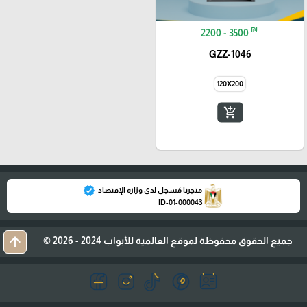
₪
2200 - 3500
GZZ-1046
120X200
add_shopping_cart
verified
متجرنا مُسجل لدى وزارة الإقتصاد
ID-01-000043
arrow_upward
جميع الحقوق محفوظة لموقع العالمية للأبواب 2024 - 2026 ©