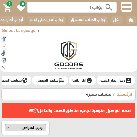
0
0
search
shopping_cart
favorite
home
الكل
أبواب الطلب المسبق
أبواب أمان ملتي لوك
أبواب أمان حدي
Select Language
▼
security
commute
emoji_emotions
account_box
دخول تجار الجملة
آراء زبائننا
مناطق التوصيل
سياسة المتجر
الرئيسية
منتجات مميزة
خدمة التوصيل متوفرة لجميع مناطق الضفة والداخل📦🚚