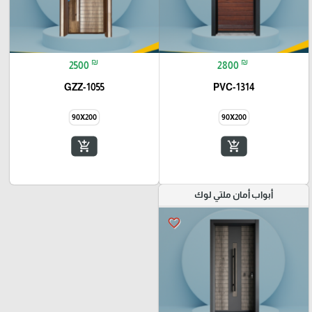
₪
₪
2500
2800
GZZ-1055
PVC-1314
90X200
90X200
add_shopping_cart
add_shopping_cart
أبواب أمان ملتي لوك
favorite_border