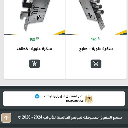
₪
₪
150
150
سكرة علوية - اصابع
سكرة علوية - خطاف
add_shopping_cart
add_shopping_cart
verified
متجرنا مُسجل لدى وزارة الإقتصاد
ID-01-000043
arrow_upward
جميع الحقوق محفوظة لموقع العالمية للأبواب 2024 - 2026 ©