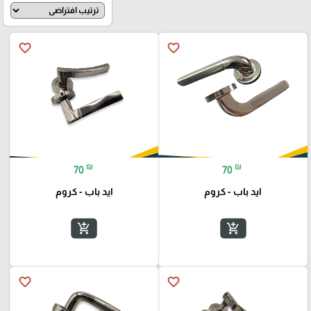
favorite_border
favorite_border
₪
₪
70
70
ايد باب - كروم
ايد باب - كروم
add_shopping_cart
add_shopping_cart
favorite_border
favorite_border