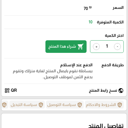
السعر
₪
70
الكمية المتوفرة
10
اختر الكمية
shopping_cart
شراء هذا المنتج
+
-
طريقة الدفع
الدفع عند الإستلام
ببساطة نقوم بايصال المنتج لغاية منزلك وتقوم
بدفع الثمن لموظف التوصيل.
qr_code
public
نسخ رابط المنتج
QR
policy
policy
policy
policy
الشروط والاحكام
سياسة التوصيل
سياسة التبديل
س
تفاصيل المنتج