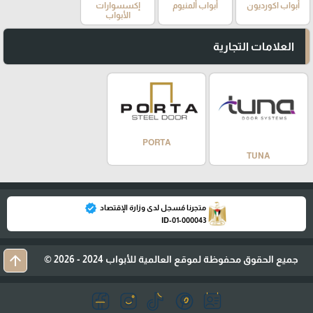
أبواب اكورديون
أبواب ألمنيوم
إكسسوارات
الأبواب
العلامات التجارية
PORTA
TUNA
verified
متجرنا مُسجل لدى وزارة الإقتصاد
ID-01-000043
arrow_upward
جميع الحقوق محفوظة لموقع العالمية للأبواب 2024 - 2026 ©