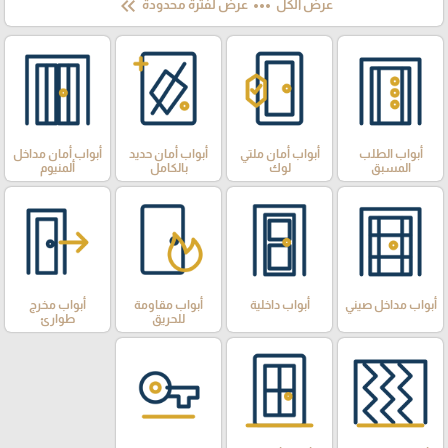
keyboard_double_arrow_left
more_horiz
عرض الكل
عرض لفترة محدودة
أبواب الطلب
أبواب أمان ملتي
أبواب أمان حديد
أبواب أمان مداخل
المسبق
لوك
بالكامل
ألمنيوم
أبواب مداخل صيني
أبواب داخلية
أبواب مقاومة
أبواب مخرج
للحريق
طوارئ