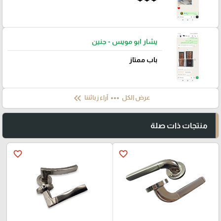
يشار ابو مويس - جنين
باب ممتاز
keyboard_double_arrow_left
more_horiz
عرض الكل
آراء زبائننا
منتجات ذات صلة
favorite_border
favorite_border