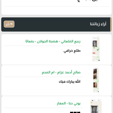
آراء زبائننا
19 رأي
ربيع القلعاني - هضبة الجولان - بقعاثا
طلع خرافي
صالح أحمد عزام - ام الفحم
الله يبارك فيك
يوني حنا - المغار
❤️❤️❤️