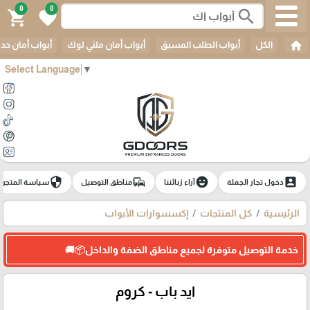
0
0
search
shopping_cart
favorite
home
الكل
أبواب الطلب المسبق
أبواب أمان ملتي لوك
أبواب أمان حدي
Select Language
▼
security
commute
emoji_emotions
account_box
دخول تجار الجملة
آراء زبائننا
مناطق التوصيل
سياسة المتجر
الرئيسية
كل المنتجات
إكسسوارات الأبواب
خدمة التوصيل متوفرة لجميع مناطق الضفة والداخل📦🚚
ايد باب - كروم