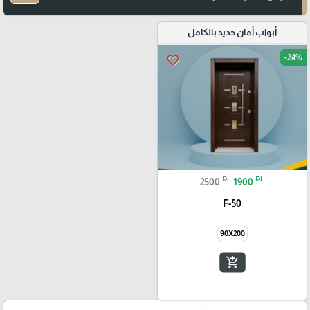
أبواب أمان حديد بالكامل
-24%
favorite_border
₪
₪
2500
1900
F-50
90X200
add_shopping_cart