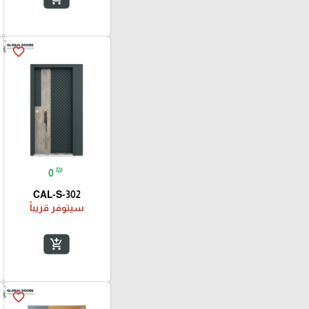
favorite_border
₪
0
CAL-S-302
سيتوفر قريباً
add_shopping_cart
favorite_border