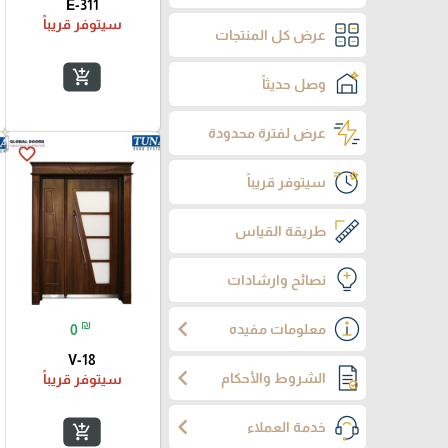
E-311
سيتوفر قريباً
عرض كل المنتجات
add_shopping_cart
وصل حديثاً
عرض لفترة محدودة
favorite_border
سيتوفر قريباً
طريقة القياس
نصائح وارشادات
chevron_left
₪
معلومات مفيده
0
V-18
chevron_left
الشروط والأحكام
سيتوفر قريباً
chevron_left
خدمة العملاء
add_shopping_cart