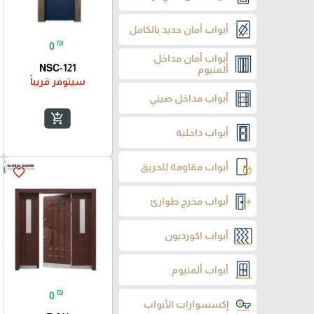
أبواب أمان حديد بالكامل
₪
0
أبواب أمان مداخل
NSC-121
ألمنيوم
سيتوفر قريباً
أبواب مداخل صيني
add_shopping_cart
أبواب داخلية
أبواب مقاومة للحريق
favorite_border
أبواب مخرج طوارئ
أبواب اكورديون
أبواب ألمنيوم
₪
0
إكسسوارات الأبواب