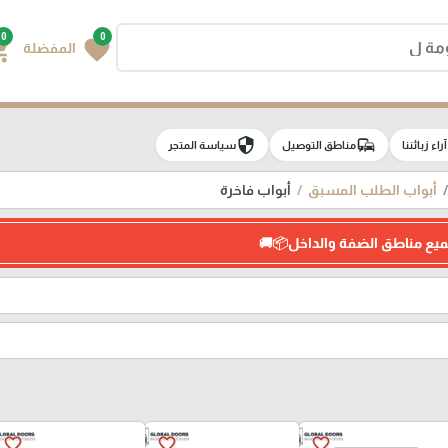
0
0
g_cart
favorite
المفضلة
security
commute
e
آراء زبائننا
مناطق التوصيل
سياسة المتجر
أبواب الطلب المسبق
أبواب فاخرة
ميع مناطق الضفة والداخل📦🚚
favorite_border
favorite_border
favorite_border