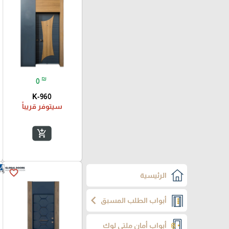
₪
0
K-960
سيتوفر قريباً
add_shopping_cart
favorite_border
الرئيسية
chevron_left
أبواب الطلب المسبق
أبواب أمان ملتي لوك