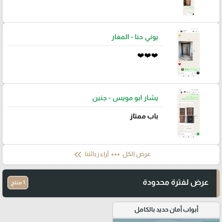
يوني حنا - المغار
❤️❤️❤️
يشار ابو مويس - جنين
باب ممتاز
keyboard_double_arrow_left
more_horiz
عرض الكل
آراء زبائننا
عرض لفترة محدودة
1 منتج
أبواب أمان حديد بالكامل