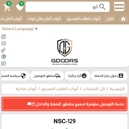
0
0
search
shopping_cart
favorite
home
الكل
أبواب الطلب المسبق
أبواب أمان ملتي لوك
أبواب أمان حدي
Select Language
▼
security
commute
emoji_emotions
account_box
دخول تجار الجملة
آراء زبائننا
مناطق التوصيل
سياسة المتجر
الرئيسية
كل المنتجات
أبواب الطلب المسبق
أبواب فاخرة
خدمة التوصيل متوفرة لجميع مناطق الضفة والداخل📦🚚
NSC-129