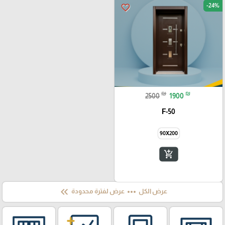
-24%
favorite_border
₪
₪
2500
1900
F-50
90X200
add_shopping_cart
keyboard_double_arrow_left
more_horiz
عرض الكل
عرض لفترة محدودة