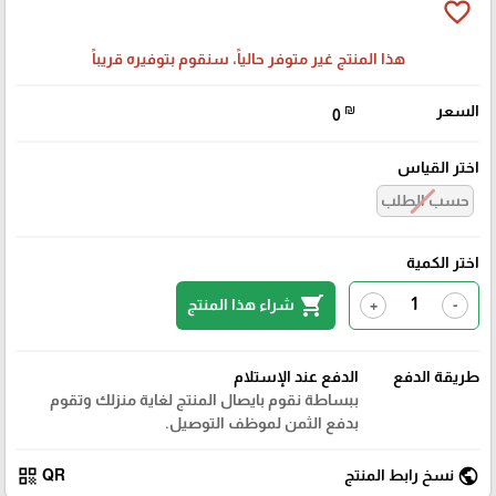
favorite_border
هذا المنتج غير متوفر حالياً، سنقوم بتوفيره قريباً
السعر
₪
0
اختر القياس
حسب الطلب
اختر الكمية
shopping_cart
شراء هذا المنتج
+
-
طريقة الدفع
الدفع عند الإستلام
ببساطة نقوم بايصال المنتج لغاية منزلك وتقوم
بدفع الثمن لموظف التوصيل.
qr_code
public
نسخ رابط المنتج
QR