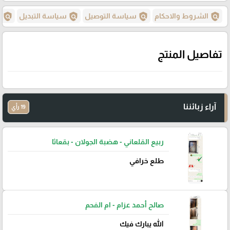
policy
policy
policy
policy
الشروط والاحكام
سياسة التوصيل
سياسة التبديل
س
تفاصيل المنتج
آراء زبائننا
19 رأي
ربيع القلعاني - هضبة الجولان - بقعاثا
طلع خرافي
صالح أحمد عزام - ام الفحم
الله يبارك فيك