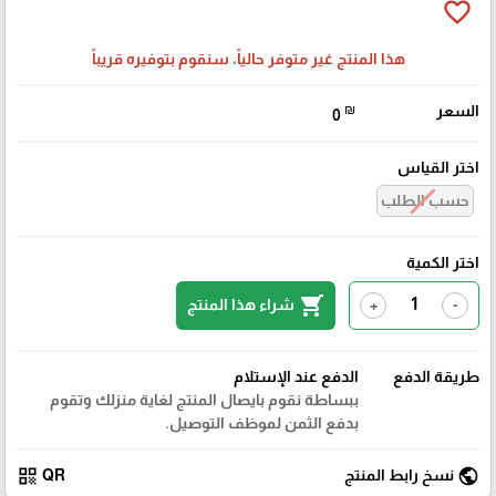
favorite_border
هذا المنتج غير متوفر حالياً، سنقوم بتوفيره قريباً
السعر
₪
0
اختر القياس
حسب الطلب
اختر الكمية
shopping_cart
شراء هذا المنتج
+
-
طريقة الدفع
الدفع عند الإستلام
ببساطة نقوم بايصال المنتج لغاية منزلك وتقوم
بدفع الثمن لموظف التوصيل.
qr_code
public
نسخ رابط المنتج
QR