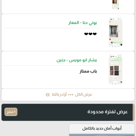
يوني حنا - المغار
❤️❤️❤️
يشار ابو مويس - جنين
باب ممتاز
keyboard_double_arrow_left
more_horiz
عرض الكل
آراء زبائننا
عرض لفترة محدودة
1 منتج
أبواب أمان حديد بالكامل