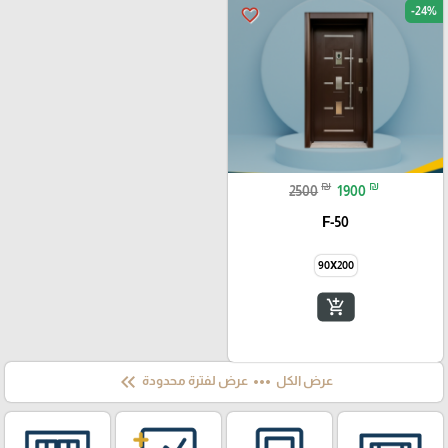
-24%
favorite_border
₪
₪
2500
1900
F-50
90X200
add_shopping_cart
keyboard_double_arrow_left
more_horiz
عرض الكل
عرض لفترة محدودة