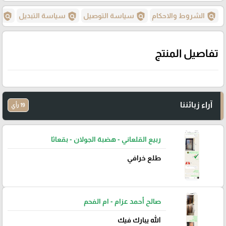
policy
policy
policy
policy
الشروط والاحكام
سياسة التوصيل
سياسة التبديل
س
تفاصيل المنتج
آراء زبائننا
19 رأي
ربيع القلعاني - هضبة الجولان - بقعاثا
طلع خرافي
صالح أحمد عزام - ام الفحم
الله يبارك فيك