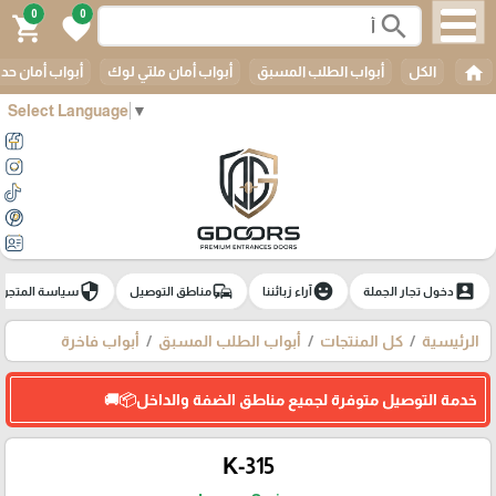
0
0
search
shopping_cart
favorite
home
الكل
أبواب الطلب المسبق
أبواب أمان ملتي لوك
أبواب أمان حدي
Select Language
▼
security
commute
emoji_emotions
account_box
دخول تجار الجملة
آراء زبائننا
مناطق التوصيل
سياسة المتجر
الرئيسية
كل المنتجات
أبواب الطلب المسبق
أبواب فاخرة
خدمة التوصيل متوفرة لجميع مناطق الضفة والداخل📦🚚
K-315