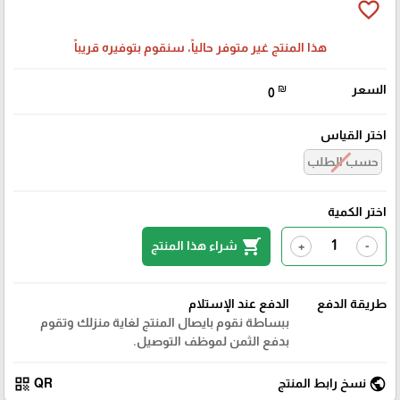
favorite_border
هذا المنتج غير متوفر حالياً، سنقوم بتوفيره قريباً
السعر
₪
0
اختر القياس
حسب الطلب
اختر الكمية
shopping_cart
شراء هذا المنتج
+
-
طريقة الدفع
الدفع عند الإستلام
ببساطة نقوم بايصال المنتج لغاية منزلك وتقوم
بدفع الثمن لموظف التوصيل.
qr_code
public
نسخ رابط المنتج
QR