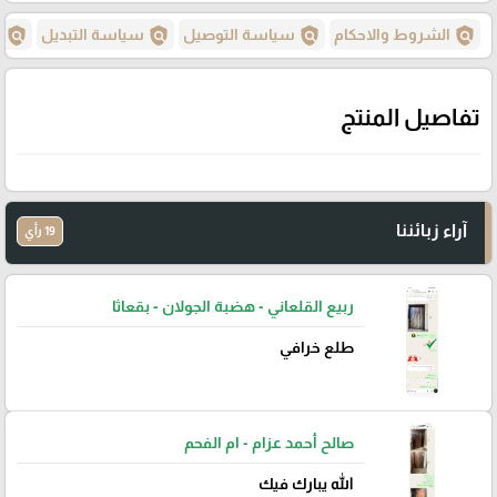
policy
policy
policy
policy
الشروط والاحكام
سياسة التوصيل
سياسة التبديل
س
تفاصيل المنتج
آراء زبائننا
19 رأي
ربيع القلعاني - هضبة الجولان - بقعاثا
طلع خرافي
صالح أحمد عزام - ام الفحم
الله يبارك فيك