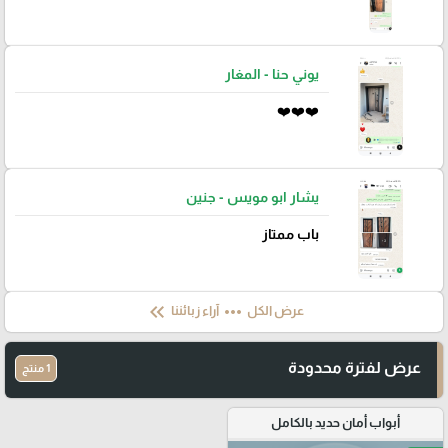
يوني حنا - المغار
❤️❤️❤️
يشار ابو مويس - جنين
باب ممتاز
keyboard_double_arrow_left
more_horiz
عرض الكل
آراء زبائننا
عرض لفترة محدودة
1 منتج
أبواب أمان حديد بالكامل