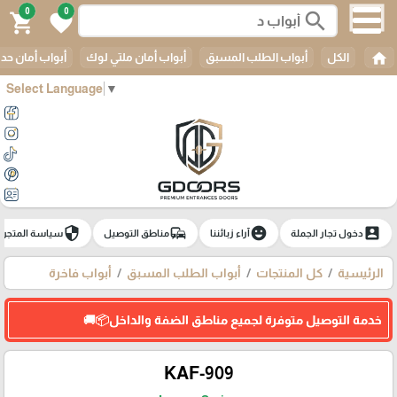
0
0
search
shopping_cart
favorite
home
الكل
أبواب الطلب المسبق
أبواب أمان ملتي لوك
أبواب أمان حدي
Select Language
▼
security
commute
emoji_emotions
account_box
دخول تجار الجملة
آراء زبائننا
مناطق التوصيل
سياسة المتجر
الرئيسية
كل المنتجات
أبواب الطلب المسبق
أبواب فاخرة
خدمة التوصيل متوفرة لجميع مناطق الضفة والداخل📦🚚
KAF-909