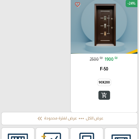
-24%
favorite_border
₪
₪
2500
1900
F-50
90X200
add_shopping_cart
keyboard_double_arrow_left
more_horiz
عرض الكل
عرض لفترة محدودة