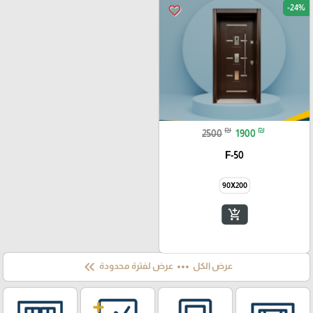
-24%
favorite_border
₪
₪
2500
1900
F-50
90X200
add_shopping_cart
keyboard_double_arrow_left
more_horiz
عرض الكل
عرض لفترة محدودة