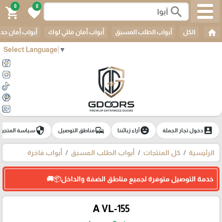
0
0
search
shopping_cart
favorite
home
الكل
أبواب الطلب المسبق
أبواب أمان ملتي لوك
أبواب أمان حدي
Select Language
▼
security
commute
emoji_emotions
account_box
دخول تجار الجملة
آراء زبائننا
مناطق التوصيل
سياسة المتجر
الرئيسية
كل المنتجات
أبواب الطلب المسبق
أبواب فاخرة
خدمة التوصيل متوفرة لجميع مناطق الضفة والداخل📦🚚
A VL-155