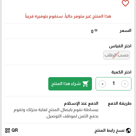
favorite_border
هذا المنتج غير متوفر حالياً، سنقوم بتوفيره قريباً
السعر
₪
0
اختر القياس
حسب الطلب
اختر الكمية
shopping_cart
شراء هذا المنتج
+
-
طريقة الدفع
الدفع عند الإستلام
ببساطة نقوم بايصال المنتج لغاية منزلك وتقوم
بدفع الثمن لموظف التوصيل.
qr_code
public
نسخ رابط المنتج
QR