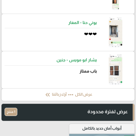
يوني حنا - المغار
❤️❤️❤️
يشار ابو مويس - جنين
باب ممتاز
keyboard_double_arrow_left
more_horiz
عرض الكل
آراء زبائننا
عرض لفترة محدودة
1 منتج
أبواب أمان حديد بالكامل