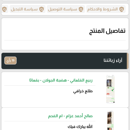
policy
policy
policy
policy
الشروط والاحكام
سياسة التوصيل
سياسة التبديل
س
تفاصيل المنتج
آراء زبائننا
19 رأي
ربيع القلعاني - هضبة الجولان - بقعاثا
طلع خرافي
صالح أحمد عزام - ام الفحم
الله يبارك فيك