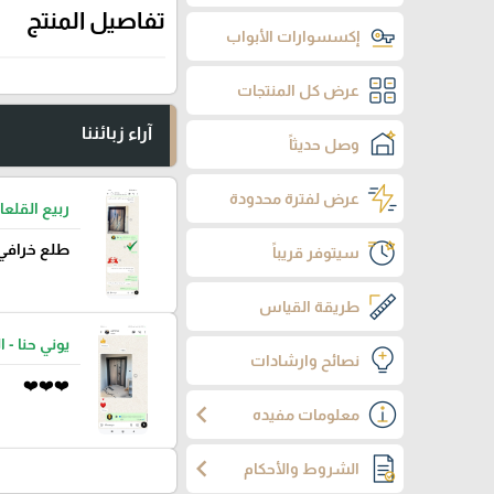
تفاصيل المنتج
إكسسوارات الأبواب
عرض كل المنتجات
آراء زبائننا
وصل حديثاً
عرض لفترة محدودة
ربيع القلعا
طلع خرافي
سيتوفر قريباً
طريقة القياس
يوني حنا - ا
نصائح وارشادات
❤️❤️❤️
chevron_left
معلومات مفيده
chevron_left
الشروط والأحكام