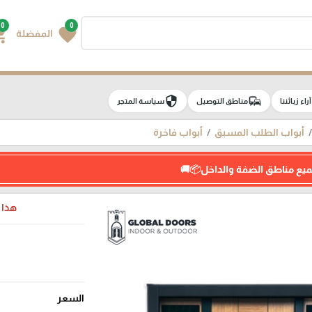
0
0
g_cart
favorite
المفضلة
security
commute
e
آراء زبائننا
مناطق التوصيل
سياسة المتجر
أبواب الطلب المسبق
أبواب فاخرة
ميع مناطق الضفة والداخل📦🚚
هذا ا
السعر