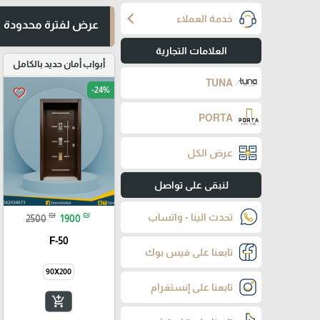
chevron_left
خدمة العملاء
عرض لفترة محدودة
العلامات التجارية
أبواب أمان حديد بالكامل
TUNA
-24%
favorite_border
PORTA
عرض الكل
لنبقى على تواصل
₪
₪
تحدث الينا - واتساب
2500
1900
F-50
تابعنا على فيس بوك
90X200
تابعنا على إنستغرام
add_shopping_cart