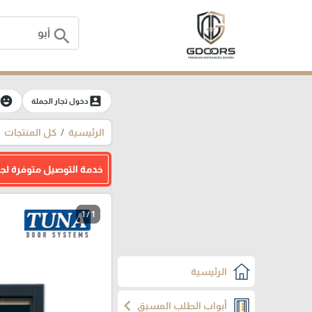
search
moji_emotions
account_box
دخول تجار الجملة
الرئيسية
كل المنتجات
خدمة التوصيل متوفرة لج
1 / 1
الرئيسية
chevron_left
أبواب الطلب المسبق