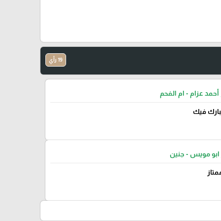
19 رأي
أحمد عزام - ام الفحم
يبارك فيك
ابو مويس - جنين
متاز