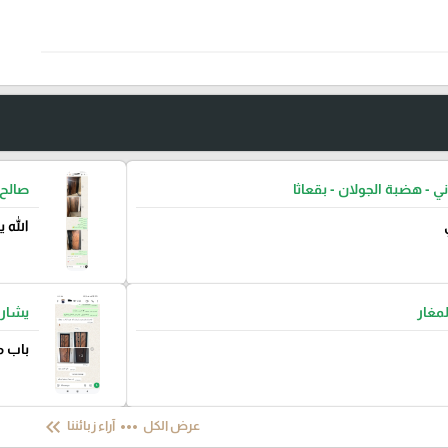
ني - هضبة الجولان - بقعاثا
صالح 
الله 
لمغار
يشار 
باب م
keyboard_double_arrow_left
more_horiz
عرض الكل
آراء زبائننا