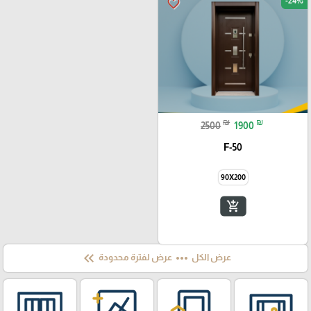
-24%
favorite_border
₪
₪
2500
1900
F-50
90X200
add_shopping_cart
keyboard_double_arrow_left
more_horiz
عرض الكل
عرض لفترة محدودة