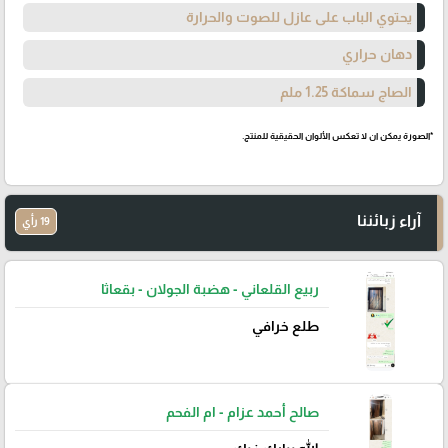
يحتوي الباب على عازل للصوت والحرارة
دهان حراري
الصاج سماكة 1.25 ملم
*الصورة يمكن ان لا تعكس الألوان الحقيقية للمنتج.
آراء زبائننا
19 رأي
ربيع القلعاني - هضبة الجولان - بقعاثا
طلع خرافي
صالح أحمد عزام - ام الفحم