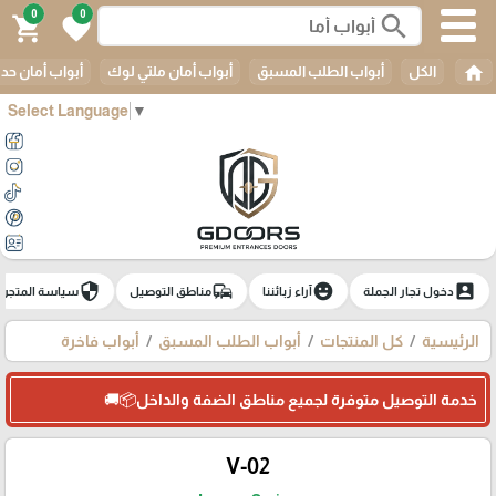
0
0
search
shopping_cart
favorite
home
الكل
أبواب الطلب المسبق
أبواب أمان ملتي لوك
أبواب أمان حدي
Select Language
▼
security
commute
emoji_emotions
account_box
دخول تجار الجملة
آراء زبائننا
مناطق التوصيل
سياسة المتجر
الرئيسية
كل المنتجات
أبواب الطلب المسبق
أبواب فاخرة
خدمة التوصيل متوفرة لجميع مناطق الضفة والداخل📦🚚
V-02