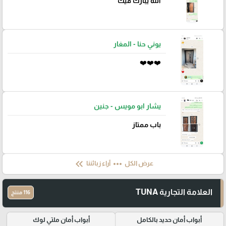
الله يبارك فيك
يوني حنا - المغار
❤️❤️❤️
يشار ابو مويس - جنين
باب ممتاز
keyboard_double_arrow_left
more_horiz
عرض الكل
آراء زبائننا
العلامة التجارية TUNA
116 منتج
أبواب أمان حديد بالكامل
أبواب أمان ملتي لوك