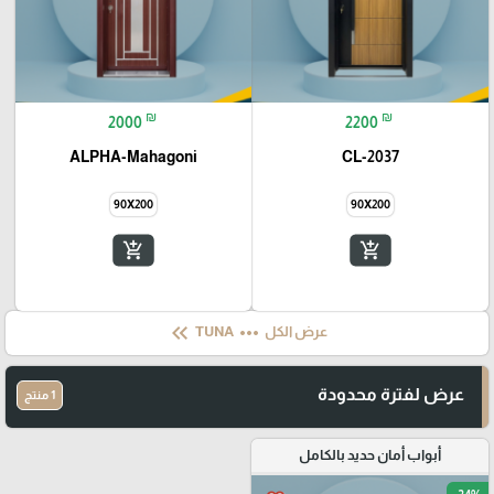
₪
₪
2000
2200
ALPHA-Mahagoni
CL-2037
90X200
90X200
add_shopping_cart
add_shopping_cart
keyboard_double_arrow_left
more_horiz
عرض الكل
TUNA
عرض لفترة محدودة
1 منتج
أبواب أمان حديد بالكامل