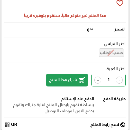
favorite_border
هذا المنتج غير متوفر حالياً، سنقوم بتوفيره قريباً
السعر
₪
0
اختر القياس
حسب الطلب
اختر الكمية
shopping_cart
شراء هذا المنتج
+
-
طريقة الدفع
الدفع عند الإستلام
ببساطة نقوم بايصال المنتج لغاية منزلك وتقوم
بدفع الثمن لموظف التوصيل.
qr_code
public
نسخ رابط المنتج
QR