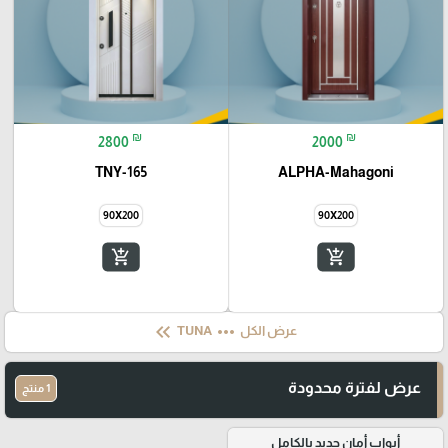
₪
₪
2800
2000
TNY-165
ALPHA-Mahagoni
90X200
90X200
add_shopping_cart
add_shopping_cart
keyboard_double_arrow_left
more_horiz
عرض الكل
TUNA
عرض لفترة محدودة
1 منتج
أبواب أمان حديد بالكامل