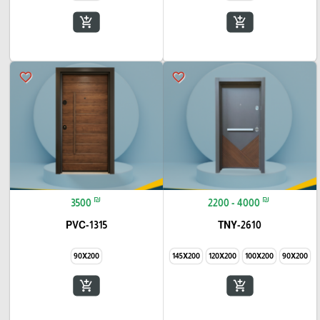
add_shopping_cart
add_shopping_cart
favorite_border
favorite_border
₪
₪
3500
2200 - 4000
PVC-1315
TNY-2610
90X200
145X200
120X200
100X200
90X200
add_shopping_cart
add_shopping_cart