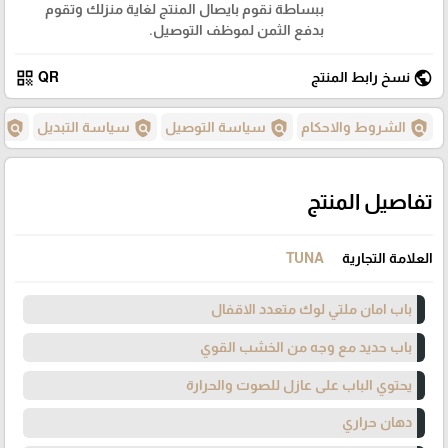
ببساطة نقوم بايصال المنتج لغاية منزلك وتقوم
بدفع الثمن لموظف التوصيل.
qr_code
public
نسخ رابط المنتج
QR
policy
policy
policy
policy
الشروط والاحكام
سياسة التوصيل
سياسة التبديل
س
تفاصيل المنتج
العلامة التجارية
TUNA
باب امان ملتي لوك متعدد الاقفال
باب حديد مع وجه من الخشب القوي
يحتوي الباب على عازل للصوت والحرارة
دهان حراري