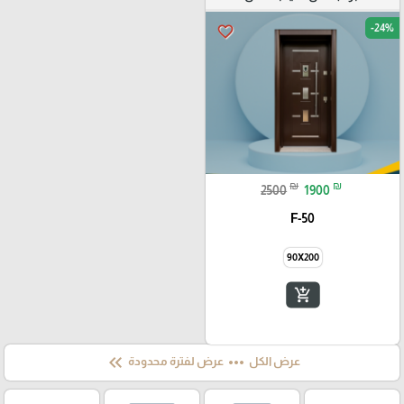
-24%
favorite_border
₪
₪
2500
1900
F-50
90X200
add_shopping_cart
keyboard_double_arrow_left
more_horiz
عرض الكل
عرض لفترة محدودة