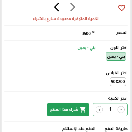
arrow_back_ios
arrow_forward_ios
favorite_border
الكمية المتوفرة محدودة سارع بالشراء
السعر
₪
3500
اختر اللون
بني - يمين
بني - يمين
اختر القياس
90X200
اختر الكمية
shopping_cart
شراء هذا المنتج
+
-
طريقة الدفع
الدفع عند الإستلام