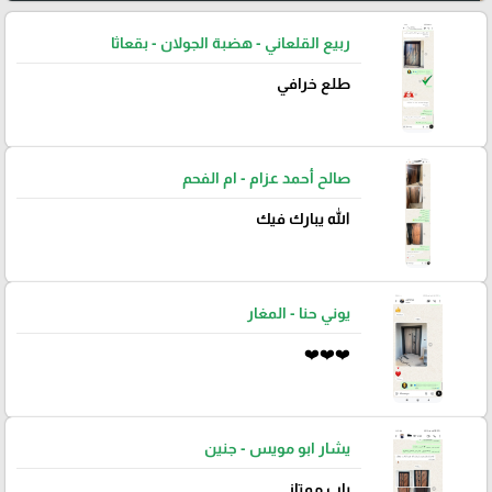
ربيع القلعاني - هضبة الجولان - بقعاثا
طلع خرافي
صالح أحمد عزام - ام الفحم
الله يبارك فيك
يوني حنا - المغار
❤️❤️❤️
يشار ابو مويس - جنين
باب ممتاز