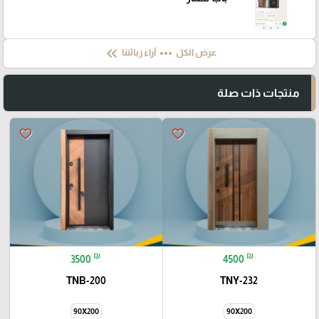
keyboard_double_arrow_left
more_horiz
عرض الكل
آراء زبائننا
منتجات ذات صلة
favorite_border
favorite_border
₪
₪
3500
4500
TNB-200
TNY-232
90X200
90X200