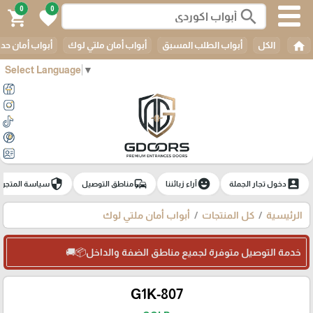
0
0
search
shopping_cart
favorite
home
الكل
أبواب الطلب المسبق
أبواب أمان ملتي لوك
أبواب أمان حدي
Select Language
▼
security
commute
emoji_emotions
account_box
دخول تجار الجملة
آراء زبائننا
مناطق التوصيل
سياسة المتجر
الرئيسية
كل المنتجات
أبواب أمان ملتي لوك
خدمة التوصيل متوفرة لجميع مناطق الضفة والداخل📦🚚
G1K-807