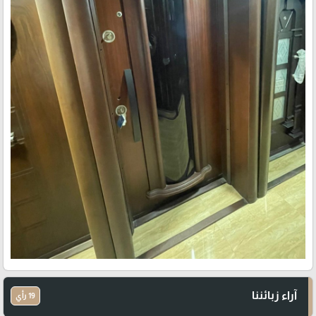
آراء زبائننا
19 رأي