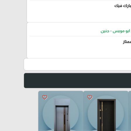
يبارك فيك
ابو مويس - جنين
متاز
favorite_border
favorite_border