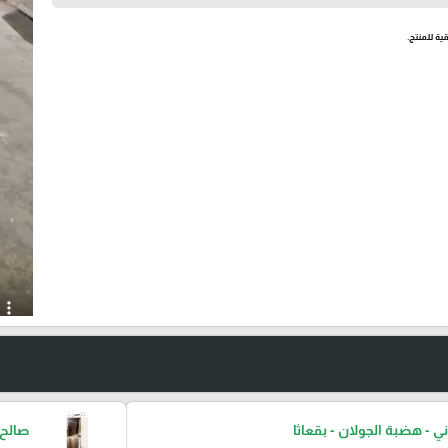
ية للمنتج.
ني - هضبة الجولان - بقعاثا
صالح 