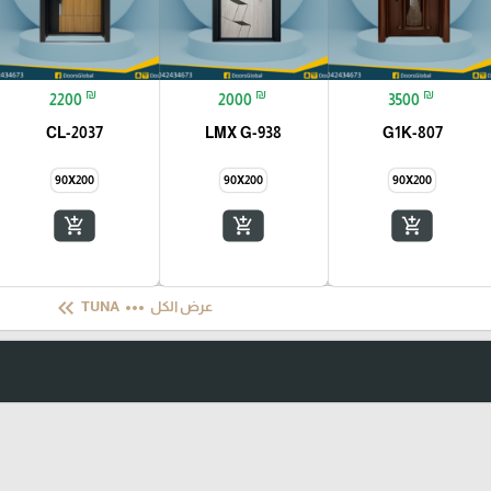
₪
₪
₪
2200
2000
3500
CL-2037
LMX G-938
G1K-807
90X200
90X200
90X200
add_shopping_cart
add_shopping_cart
add_shopping_cart
keyboard_double_arrow_left
more_horiz
عرض الكل
TUNA