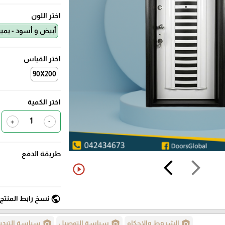
اختر اللون
أبيض و أسود - يمي
اختر القياس
90X200
اختر الكمية
+
-
طريقة الدفع
arrow_back_ios
arrow_forward_ios
play_circle_outline
public
نسخ رابط المنتج
policy
policy
policy
الشروط والاحكام
سياسة التوصيل
سياسة التبدي