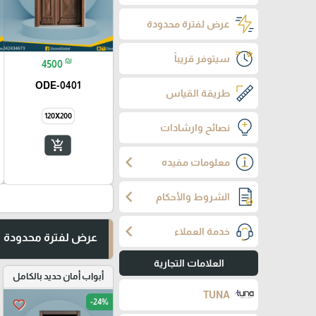
عرض لفترة محدودة
سيتوفر قريباً
₪
4500
ODE-0401
طريقة القياس
120X200
نصائح وارشادات
add_shopping_cart
chevron_left
معلومات مفيده
chevron_left
الشروط والأحكام
chevron_left
خدمة العملاء
عرض لفترة محدودة
العلامات التجارية
أبواب أمان حديد بالكامل
TUNA
-24%
favorite_border