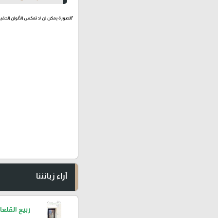
*الصورة يمكن ان لا تعكس الألوان الحقيق
آراء زبائننا
ربيع القلعا