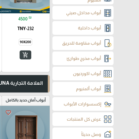
ألمنيوم
أبواب مداخل صيني
₪
4500
أبواب داخلية
TNY-232
90X200
أبواب مقاومة للحريق
add_shopping_cart
أبواب مخرج طوارئ
أبواب اكورديون
العلامة التجارية TUNA
أبواب ألمنيوم
أبواب أمان حديد بالكامل
إكسسوارات الأبواب
favorite_border
عرض كل المنتجات
وصل حديثاً