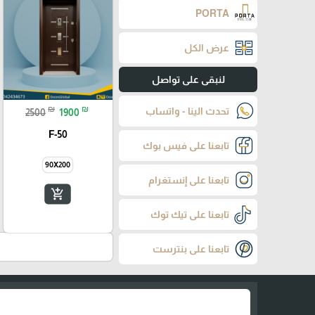
PORTA
عرض الكل
لنبقى على تواصل
₪
₪
تحدث الينا - واتساب
2500
1900
F-50
تابعنا على فيس بوك
90X200
تابعنا على إنستغرام
add_shopping_cart
تابعنا على تيك توك
تابعنا على بنترست