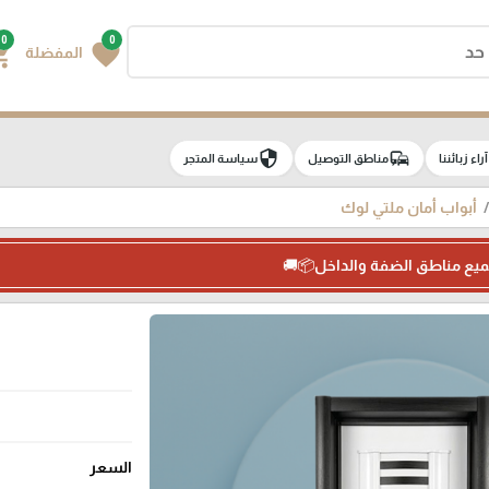
0
0
g_cart
favorite
المفضلة
security
commute
e
آراء زبائننا
مناطق التوصيل
سياسة المتجر
أبواب أمان ملتي لوك
ميع مناطق الضفة والداخل📦🚚
السعر