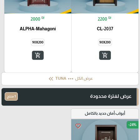
₪
₪
2000
2200
ALPHA-Mahagoni
CL-2037
90X200
90X200
add_shopping_cart
add_shopping_cart
keyboard_double_arrow_left
more_horiz
عرض الكل
TUNA
عرض لفترة محدودة
1 منتج
أبواب أمان حديد بالكامل
-24%
favorite_border