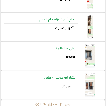
صالح أحمد عزام - ام الفحم
الله يبارك فيك
يوني حنا - المغار
❤️❤️❤️
يشار ابو مويس - جنين
باب ممتاز
keyboard_double_arrow_left
more_horiz
عرض الكل
آراء زبائننا