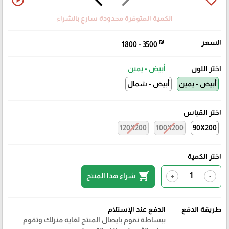
play_circle_outline
favorite_border
الكمية المتوفرة محدودة سارع بالشراء
السعر
₪
1800 - 3500
اختر اللون
أبيض - يمين
أبيض - يمين
أبيض - شمال
اختر القياس
120X200
100X200
90X200
اختر الكمية
shopping_cart
شراء هذا المنتج
+
-
طريقة الدفع
الدفع عند الإستلام
ببساطة نقوم بايصال المنتج لغاية منزلك وتقوم