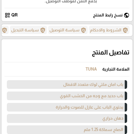
بدفع الثمن لموظف التوصيل.
qr_code
public
نسخ رابط المنتج
QR
policy
policy
policy
policy
الشروط والاحكام
سياسة التوصيل
سياسة التبديل
س
تفاصيل المنتج
العلامة التجارية
TUNA
باب امان ملتي لوك متعدد الاقفال
باب حديد مع وجه من الخشب القوي
يحتوي الباب على عازل للصوت والحرارة
دهان حراري
الصاج سماكة 1.25 ملم