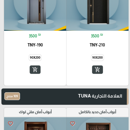
₪
₪
3500
3500
TNY-190
TNY-210
90X200
90X200
add_shopping_cart
add_shopping_cart
العلامة التجارية TUNA
109 منتج
أبواب أمان حديد بالكامل
أبواب أمان ملتي لوك
favorite_border
favorite_border