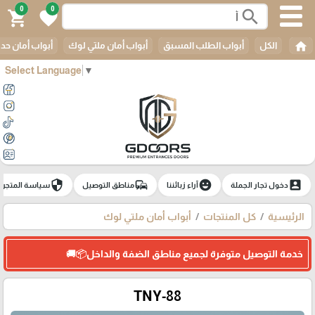
0
0
search
shopping_cart
favorite
home
الكل
أبواب الطلب المسبق
أبواب أمان ملتي لوك
أبواب أمان حدي
Select Language
▼
security
commute
emoji_emotions
account_box
دخول تجار الجملة
آراء زبائننا
مناطق التوصيل
سياسة المتجر
الرئيسية
كل المنتجات
أبواب أمان ملتي لوك
خدمة التوصيل متوفرة لجميع مناطق الضفة والداخل📦🚚
TNY-88