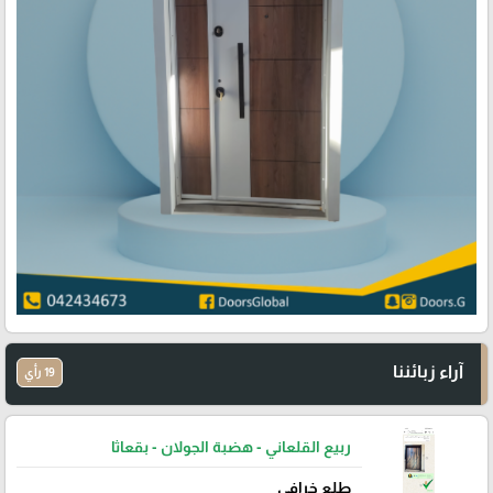
آراء زبائننا
19 رأي
ربيع القلعاني - هضبة الجولان - بقعاثا
طلع خرافي