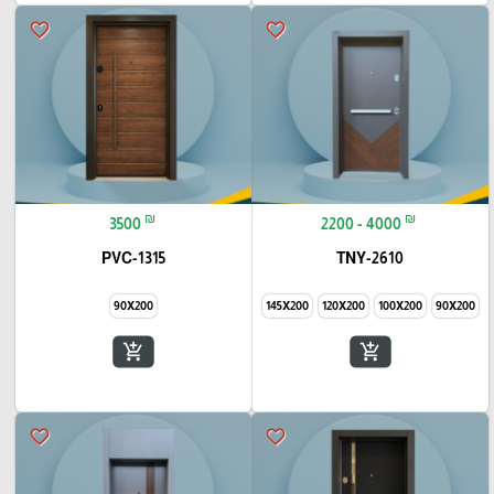
favorite_border
favorite_border
₪
₪
3500
2200 - 4000
PVC-1315
TNY-2610
90X200
145X200
120X200
100X200
90X200
add_shopping_cart
add_shopping_cart
favorite_border
favorite_border