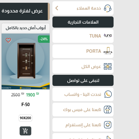
chevron_left
خدمة العملاء
عرض لفترة محدودة
العلامات التجارية
أبواب أمان حديد بالكامل
TUNA
-24%
favorite_border
PORTA
عرض الكل
لنبقى على تواصل
₪
₪
تحدث الينا - واتساب
2500
1900
F-50
تابعنا على فيس بوك
90X200
تابعنا على إنستغرام
add_shopping_cart