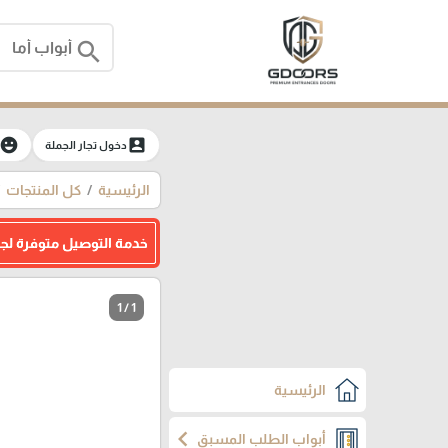
search
moji_emotions
account_box
دخول تجار الجملة
الرئيسية
كل المنتجات
خدمة التوصيل متوفرة لج
1 / 1
الرئيسية
chevron_left
أبواب الطلب المسبق