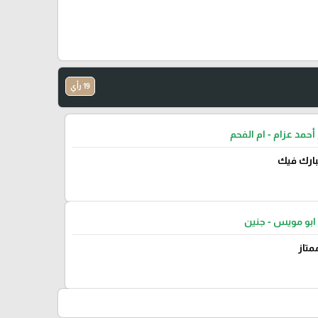
19 رأي
أحمد عزام - ام الفحم
يبارك فيك
ابو مويس - جنين
متاز