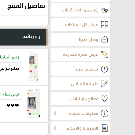
تفاصيل المنتج
إكسسوارات الأبواب
عرض كل المنتجات
آراء زبائننا
وصل حديثاً
عرض لفترة محدودة
ربيع القلعا
طلع خرافي
سيتوفر قريباً
طريقة القياس
يوني حنا - ا
نصائح وارشادات
❤️❤️❤️
chevron_left
معلومات مفيده
chevron_left
الشروط والأحكام