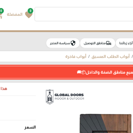
0
0
g_cart
favorite
المفضلة
security
commute
e
آراء زبائننا
مناطق التوصيل
سياسة المتجر
أبواب الطلب المسبق
أبواب فاخرة
ميع مناطق الضفة والداخل📦🚚
هذا ا
السعر