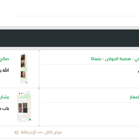
ني - هضبة الجولان - بقعاثا
صالح 
الله 
لمغار
يشار 
باب م
keyboard_double_arrow_left
more_horiz
عرض الكل
آراء زبائننا