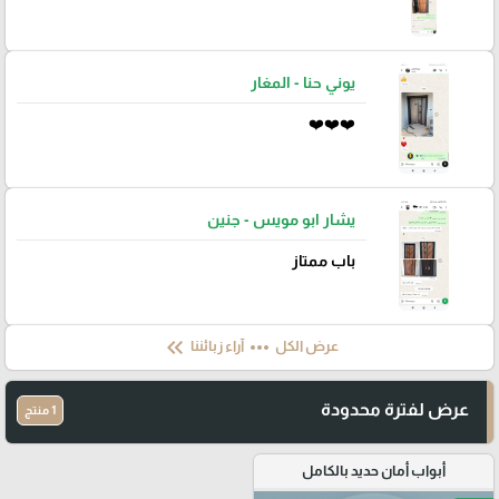
يوني حنا - المغار
❤️❤️❤️
يشار ابو مويس - جنين
باب ممتاز
keyboard_double_arrow_left
more_horiz
عرض الكل
آراء زبائننا
عرض لفترة محدودة
1 منتج
أبواب أمان حديد بالكامل