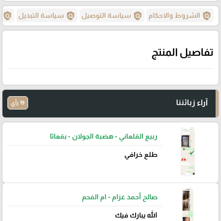
policy
policy
policy
policy
الشروط والاحكام
سياسة التوصيل
سياسة التبديل
س
تفاصيل المنتج
آراء زبائننا
19 رأي
ربيع القلعاني - هضبة الجولان - بقعاثا
طلع خرافي
صالح أحمد عزام - ام الفحم
الله يبارك فيك