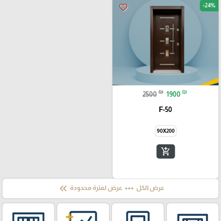
-24%
favorite_border
₪
₪
2500
1900
F-50
90X200
add_shopping_cart
keyboard_double_arrow_left
more_horiz
عرض الكل
عرض لفترة محدودة