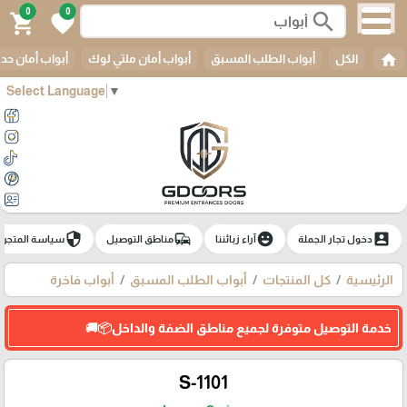
0
0
search
shopping_cart
favorite
home
الكل
أبواب الطلب المسبق
أبواب أمان ملتي لوك
أبواب أمان حدي
Select Language
▼
security
commute
emoji_emotions
account_box
دخول تجار الجملة
آراء زبائننا
مناطق التوصيل
سياسة المتجر
الرئيسية
كل المنتجات
أبواب الطلب المسبق
أبواب فاخرة
خدمة التوصيل متوفرة لجميع مناطق الضفة والداخل📦🚚
S-1101