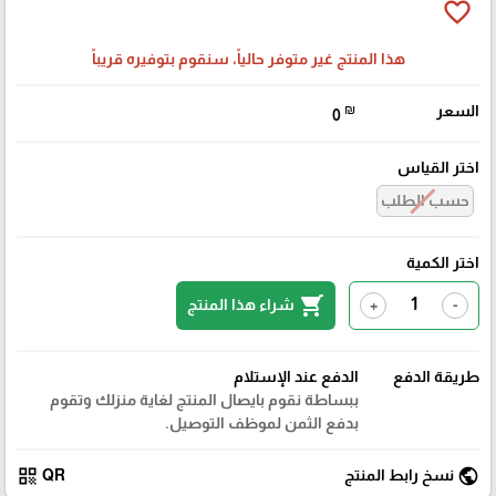
favorite_border
هذا المنتج غير متوفر حالياً، سنقوم بتوفيره قريباً
السعر
₪
0
اختر القياس
حسب الطلب
اختر الكمية
shopping_cart
شراء هذا المنتج
+
-
طريقة الدفع
الدفع عند الإستلام
ببساطة نقوم بايصال المنتج لغاية منزلك وتقوم
بدفع الثمن لموظف التوصيل.
qr_code
public
نسخ رابط المنتج
QR