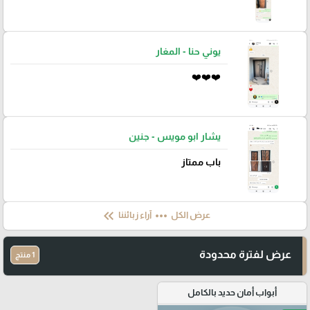
يوني حنا - المغار
❤️❤️❤️
يشار ابو مويس - جنين
باب ممتاز
keyboard_double_arrow_left
more_horiz
عرض الكل
آراء زبائننا
عرض لفترة محدودة
1 منتج
أبواب أمان حديد بالكامل