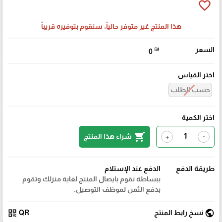
favorite_border
هذا المنتج غير متوفر حالياً، سنقوم بتوفيره قريباً
السعر
₪
0
اختر القياس
حسب الطلب
اختر الكمية
shopping_cart
شراء هذا المنتج
+
-
طريقة الدفع
الدفع عند الإستلام
ببساطة نقوم بايصال المنتج لغاية منزلك وتقوم
بدفع الثمن لموظف التوصيل.
qr_code
public
نسخ رابط المنتج
QR