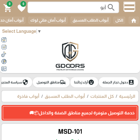
0
0
search
shopping_cart
favorite
home
الكل
أبواب الطلب المسبق
أبواب أمان ملتي لوك
أبواب أمان حدي
Select Language
▼
security
commute
emoji_emotions
account_box
دخول تجار الجملة
آراء زبائننا
مناطق التوصيل
سياسة المتجر
الرئيسية
كل المنتجات
أبواب الطلب المسبق
أبواب فاخرة
خدمة التوصيل متوفرة لجميع مناطق الضفة والداخل📦🚚
MSD-101