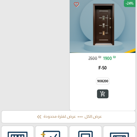
-24%
favorite_border
₪
₪
2500
1900
F-50
90X200
add_shopping_cart
keyboard_double_arrow_left
more_horiz
عرض الكل
عرض لفترة محدودة