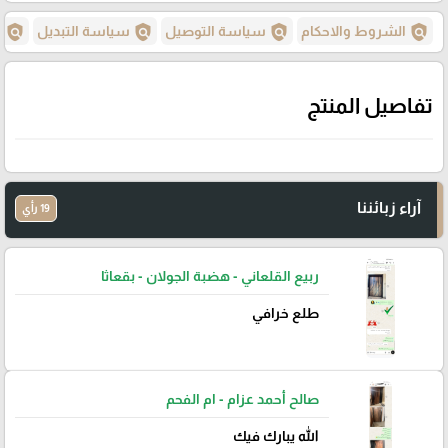
policy
policy
policy
policy
الشروط والاحكام
سياسة التوصيل
سياسة التبديل
س
تفاصيل المنتج
آراء زبائننا
19 رأي
ربيع القلعاني - هضبة الجولان - بقعاثا
طلع خرافي
صالح أحمد عزام - ام الفحم
الله يبارك فيك