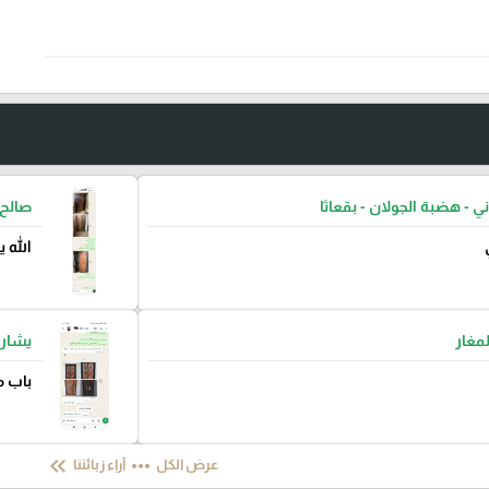
ني - هضبة الجولان - بقعاثا
صالح 
الله 
لمغار
يشار 
باب م
keyboard_double_arrow_left
more_horiz
عرض الكل
آراء زبائننا