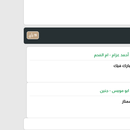
19 رأي
أحمد عزام - ام الفحم
يبارك فيك
ابو مويس - جنين
متاز