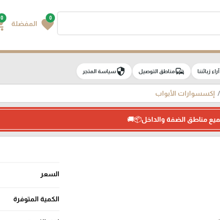
0
0
g_cart
favorite
المفضلة
security
commute
e
آراء زبائننا
مناطق التوصيل
سياسة المتجر
إكسسوارات الأبواب
ميع مناطق الضفة والداخل📦🚚
السعر
الكمية المتوفرة