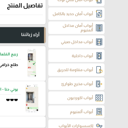
تفاصيل المنتج
أبواب أمان حديد بالكامل
أبواب أمان مداخل
ألمنيوم
آراء زبائننا
أبواب مداخل صيني
ربيع القلعا
أبواب داخلية
طلع خرافي
أبواب مقاومة للحريق
أبواب مخرج طوارئ
يوني حنا - ا
أبواب اكورديون
❤️❤️❤️
أبواب ألمنيوم
إكسسوارات الأبواب