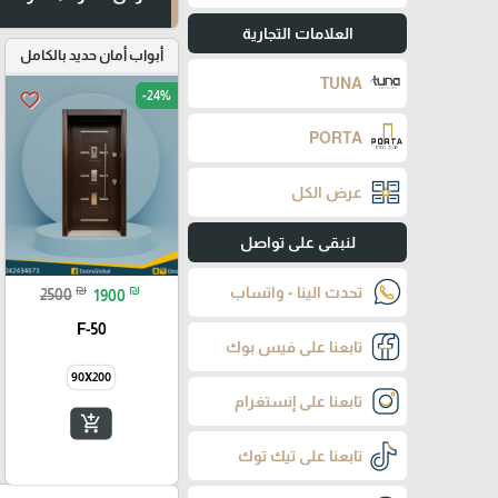
العلامات التجارية
أبواب أمان حديد بالكامل
TUNA
-24%
favorite_border
PORTA
عرض الكل
لنبقى على تواصل
₪
₪
تحدث الينا - واتساب
2500
1900
F-50
تابعنا على فيس بوك
90X200
تابعنا على إنستغرام
add_shopping_cart
تابعنا على تيك توك