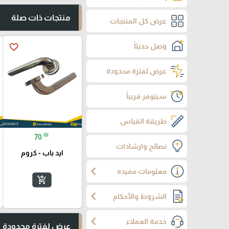
منتجات ذات صلة
عرض كل المنتجات
favorite_border
وصل حديثاً
عرض لفترة محدودة
سيتوفر قريباً
طريقة القياس
₪
70
نصائح وارشادات
ايد باب - كروم
chevron_left
معلومات مفيده
add_shopping_cart
chevron_left
الشروط والأحكام
chevron_left
خدمة العملاء
عرض لفترة محدودة