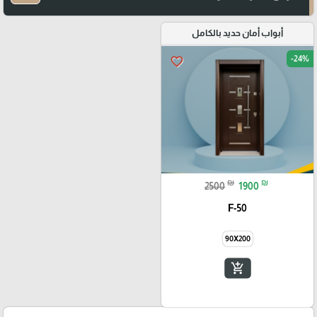
أبواب أمان حديد بالكامل
-24%
favorite_border
₪
₪
2500
1900
F-50
90X200
add_shopping_cart