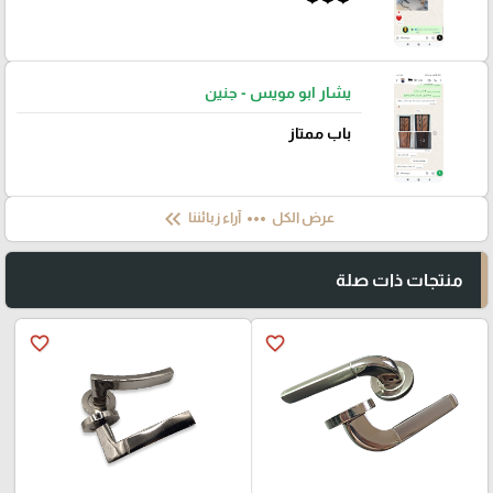
يشار ابو مويس - جنين
باب ممتاز
keyboard_double_arrow_left
more_horiz
عرض الكل
آراء زبائننا
منتجات ذات صلة
favorite_border
favorite_border