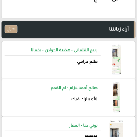
آراء زبائننا
19 رأي
ربيع القلعاني - هضبة الجولان - بقعاثا
طلع خرافي
صالح أحمد عزام - ام الفحم
الله يبارك فيك
يوني حنا - المغار
❤️❤️❤️