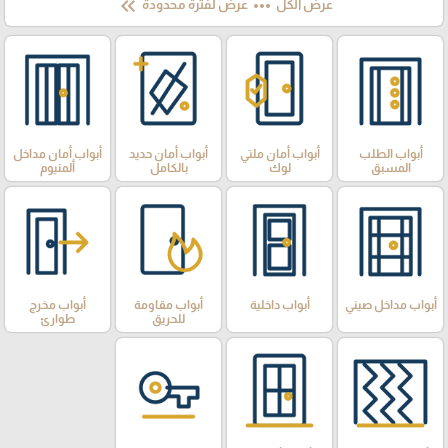
keyboard_double_arrow_left
more_horiz
عرض الكل
عرض لفترة محدودة
أبواب الطلب
أبواب أمان ملتي
أبواب أمان حديد
أبواب أمان مداخل
المسبق
لوك
بالكامل
ألمنيوم
أبواب مداخل صيني
أبواب داخلية
أبواب مقاومة
أبواب مخرج
للحريق
طوارئ