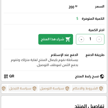
السعر
₪
200
الكمية المتوفرة
5
اختر الكمية
shopping_cart
شراء هذا المنتج
+
-
طريقة الدفع
الدفع عند الإستلام
ببساطة نقوم بايصال المنتج لغاية منزلك وتقوم
بدفع الثمن لموظف التوصيل.
qr_code
public
نسخ رابط المنتج
QR
policy
policy
policy
policy
الشروط والاحكام
سياسة التوصيل
سياسة التبديل
س
تفاصيل المنتج