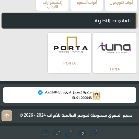
أبواب اكورديون
أبواب ألمنيوم
إكسسوارات
الأبواب
العلامات التجارية
PORTA
TUNA
verified
متجرنا مُسجل لدى وزارة الإقتصاد
ID-01-000043
arrow_upward
جميع الحقوق محفوظة لموقع العالمية للأبواب 2024 - 2026 ©