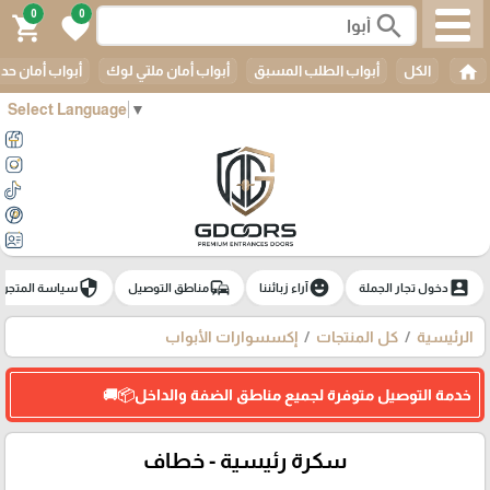
0
0
search
shopping_cart
favorite
home
الكل
أبواب الطلب المسبق
أبواب أمان ملتي لوك
أبواب أمان حدي
Select Language
▼
security
commute
emoji_emotions
account_box
دخول تجار الجملة
آراء زبائننا
مناطق التوصيل
سياسة المتجر
الرئيسية
كل المنتجات
إكسسوارات الأبواب
خدمة التوصيل متوفرة لجميع مناطق الضفة والداخل📦🚚
سكرة رئيسية - خطاف