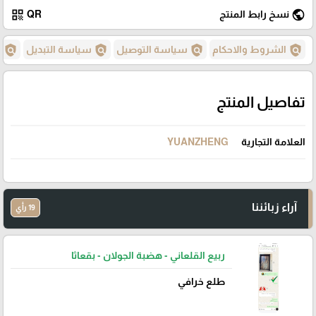
qr_code
public
نسخ رابط المنتج
QR
policy
policy
policy
policy
الشروط والاحكام
سياسة التوصيل
سياسة التبديل
س
تفاصيل المنتج
العلامة التجارية
YUANZHENG
آراء زبائننا
19 رأي
ربيع القلعاني - هضبة الجولان - بقعاثا
طلع خرافي