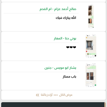
صالح أحمد عزام - ام الفحم
الله يبارك فيك
يوني حنا - المغار
❤️❤️❤️
يشار ابو مويس - جنين
باب ممتاز
keyboard_double_arrow_left
more_horiz
عرض الكل
آراء زبائننا