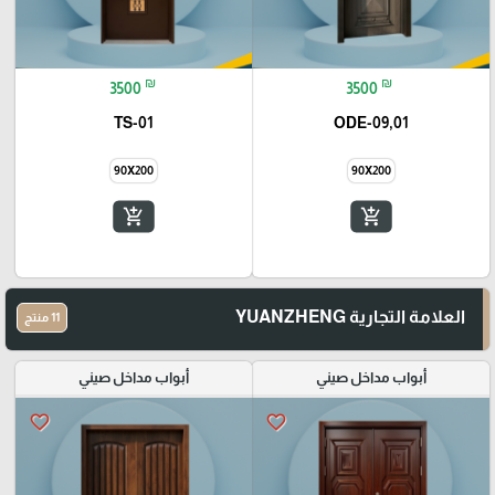
₪
₪
3500
3500
TS-01
ODE-09,01
90X200
90X200
add_shopping_cart
add_shopping_cart
العلامة التجارية YUANZHENG
11 منتج
أبواب مداخل صيني
أبواب مداخل صيني
favorite_border
favorite_border