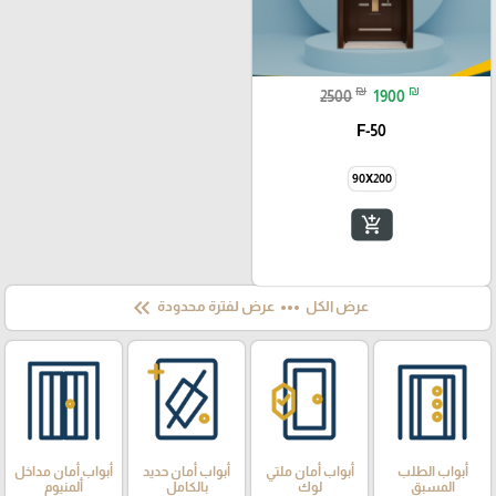
₪
₪
2500
1900
F-50
90X200
add_shopping_cart
keyboard_double_arrow_left
more_horiz
عرض الكل
عرض لفترة محدودة
أبواب الطلب
أبواب أمان ملتي
أبواب أمان حديد
أبواب أمان مداخل
المسبق
لوك
بالكامل
ألمنيوم