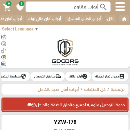
0
0
search
shopping_cart
favorite
home
الكل
أبواب الطلب المسبق
أبواب أمان ملتي لوك
أبواب أمان حدي
Select Language
▼
security
commute
emoji_emotions
account_box
دخول تجار الجملة
آراء زبائننا
مناطق التوصيل
سياسة المتجر
الرئيسية
كل المنتجات
أبواب أمان حديد بالكامل
خدمة التوصيل متوفرة لجميع مناطق الضفة والداخل📦🚚
YZW-178