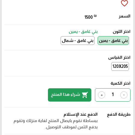
favorite_border
السعر
₪
1500
اختر اللون
بني غامق - يمين
بني غامق - يمين
بني غامق - شمال
اختر القياس
120X205
اختر الكمية
shopping_cart
شراء هذا المنتج
+
-
طريقة الدفع
الدفع عند الإستلام
ببساطة نقوم بايصال المنتج لغاية منزلك وتقوم
بدفع الثمن لموظف التوصيل.