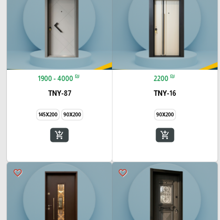
₪
₪
1900 - 4000
2200
TNY-87
TNY-16
145X200
90X200
90X200
add_shopping_cart
add_shopping_cart
favorite_border
favorite_border