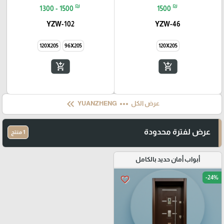
₪
₪
1300 - 1500
1500
YZW-102
YZW-46
120X205
96X205
120X205
add_shopping_cart
add_shopping_cart
keyboard_double_arrow_left
more_horiz
عرض الكل
YUANZHENG
عرض لفترة محدودة
1 منتج
أبواب أمان حديد بالكامل
-24%
favorite_border