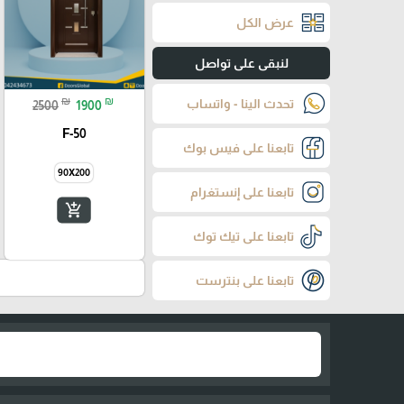
عرض الكل
لنبقى على تواصل
₪
₪
تحدث الينا - واتساب
2500
1900
F-50
تابعنا على فيس بوك
90X200
تابعنا على إنستغرام
add_shopping_cart
تابعنا على تيك توك
تابعنا على بنترست