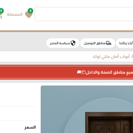
0
0
g_cart
favorite
المفضلة
security
commute
e
آراء زبائننا
مناطق التوصيل
سياسة المتجر
أبواب أمان ملتي لوك
ميع مناطق الضفة والداخل📦🚚
السعر