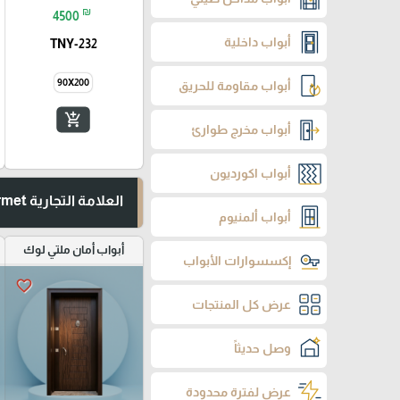
₪
4500
أبواب داخلية
TNY-232
90X200
أبواب مقاومة للحريق
add_shopping_cart
أبواب مخرج طوارئ
أبواب اكورديون
العلامة التجارية Formet
أبواب ألمنيوم
أبواب أمان ملتي لوك
إكسسوارات الأبواب
favorite_border
عرض كل المنتجات
وصل حديثاً
عرض لفترة محدودة