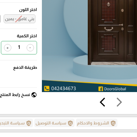
اختر اللون
بني غامق - يمين
اختر الكمية
+
-
طريقة الدفع
public
نسخ رابط المنتج
arrow_back_ios
arrow_forward_ios
policy
policy
policy
الشروط والاحكام
سياسة التوصيل
سياسة التبدي