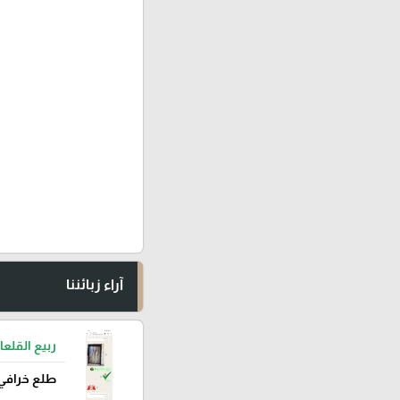
آراء زبائننا
ربيع القلعا
طلع خرافي