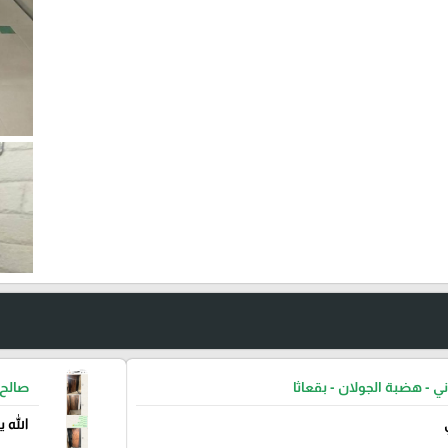
ني - هضبة الجولان - بقعاثا
صالح 
الله 