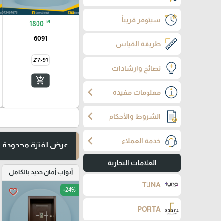
سيتوفر قريباً
₪
1800
6091
طريقة القياس
91×217
نصائح وارشادات
add_shopping_cart
chevron_left
معلومات مفيده
chevron_left
الشروط والأحكام
chevron_left
خدمة العملاء
عرض لفترة محدودة
العلامات التجارية
أبواب أمان حديد بالكامل
TUNA
-24%
favorite_border
PORTA