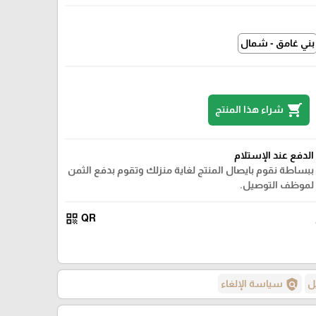
بني غامق - شمال
shopping_cart
شراء هذا المنتج
الدفع عند الإستلام
ببساطة نقوم بايصال المنتج لغاية منزلك وتقوم بدفع الثمن
لموظف التوصيل.
qr_code
QR
policy
ل
سياسة الإلغاء