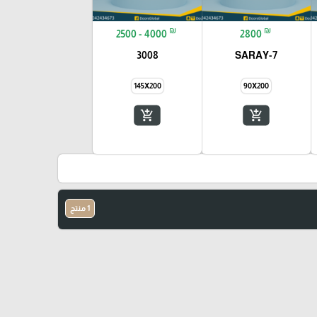
₪
₪
2500 - 4000
2800
3008
SARAY-7
145X200
90X200
add_shopping_cart
add_shopping_cart
1 منتج