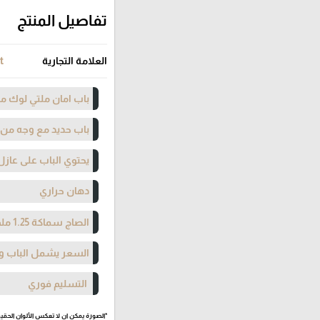
تفاصيل المنتج
العلامة التجارية
t
باب امان ملتي لوك مت
باب حديد مع وجه من
يحتوي الباب على عازل
دهان حراري
الصاج سماكة 1.25 ملم
السعر يشمل الباب وا
التسليم فوري
*الصورة يمكن ان لا تعكس الألوان الحقيق