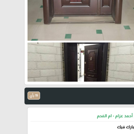
19 رأي
أحمد عزام - ام الفحم
يبارك فيك