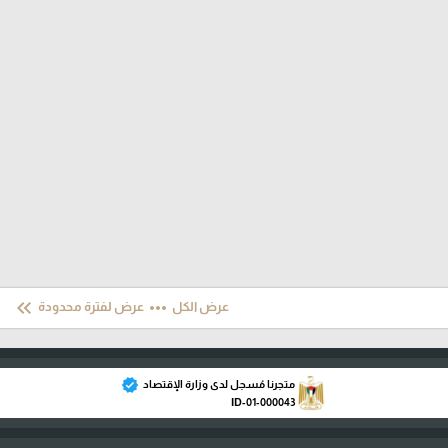
keyboard_double_arrow_left
more_horiz
عرض الكل
عرض لفترة محدودة
verified
متجرنا مُسجل لدى وزارة الإقتصاد
ID-01-000043