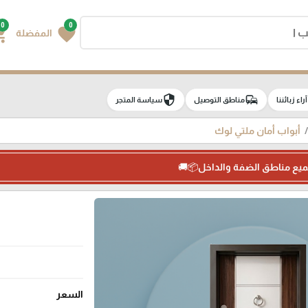
0
0
g_cart
favorite
المفضلة
security
commute
e
آراء زبائننا
مناطق التوصيل
سياسة المتجر
أبواب أمان ملتي لوك
ميع مناطق الضفة والداخل📦🚚
السعر