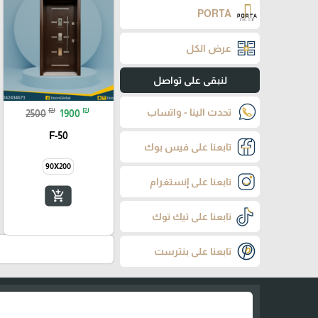
PORTA
عرض الكل
لنبقى على تواصل
₪
₪
تحدث الينا - واتساب
2500
1900
F-50
تابعنا على فيس بوك
90X200
تابعنا على إنستغرام
add_shopping_cart
تابعنا على تيك توك
تابعنا على بنترست