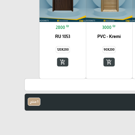
₪
₪
2800
3000
RU 1053
PVC - Kremi
120X200
90X200
add_shopping_cart
add_shopping_cart
1 منتج