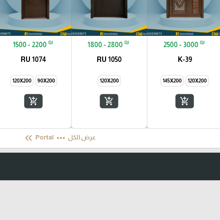
₪
₪
₪
1500 - 2200
1800 - 2800
2500 - 3000
RU 1074
RU 1050
K-39
120X200
90X200
120X200
145X200
120X200
add_shopping_cart
add_shopping_cart
add_shopping_cart
keyboard_double_arrow_left
more_horiz
عرض الكل
Portal