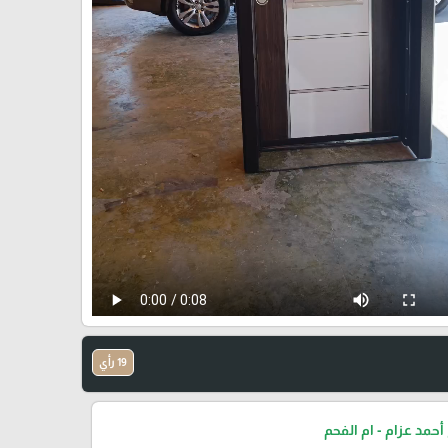
19 رأي
أحمد عزام - ام الفحم