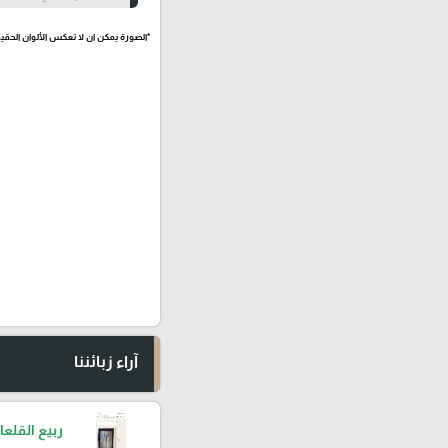
*الصورة يمكن ان لا تعكس الألوان الحقيق
آراء زبائننا
ربيع القلعا