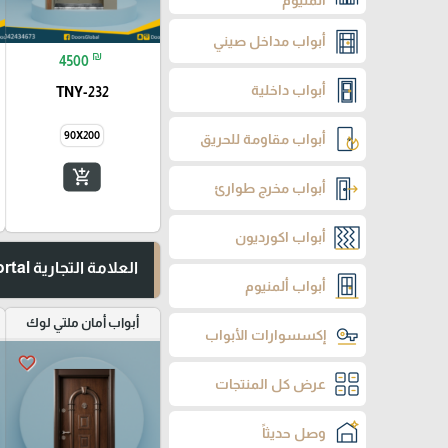
ألمنيوم
أبواب مداخل صيني
₪
4500
أبواب داخلية
TNY-232
90X200
أبواب مقاومة للحريق
add_shopping_cart
أبواب مخرج طوارئ
أبواب اكورديون
العلامة التجارية Portal
أبواب ألمنيوم
أبواب أمان ملتي لوك
إكسسوارات الأبواب
favorite_border
عرض كل المنتجات
وصل حديثاً