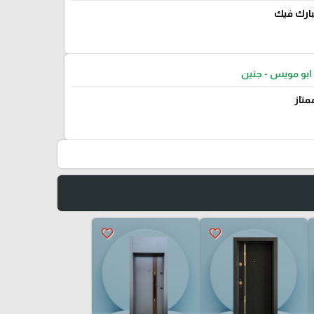
يبارك فيك
ابو مويس - جنين
متاز
favorite_border
favorite_border