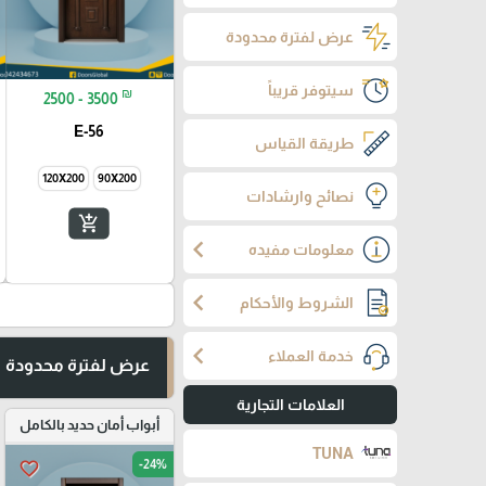
عرض لفترة محدودة
سيتوفر قريباً
₪
2500 - 3500
E-56
طريقة القياس
120X200
90X200
نصائح وارشادات
add_shopping_cart
chevron_left
معلومات مفيده
chevron_left
الشروط والأحكام
chevron_left
خدمة العملاء
عرض لفترة محدودة
العلامات التجارية
أبواب أمان حديد بالكامل
TUNA
-24%
favorite_border