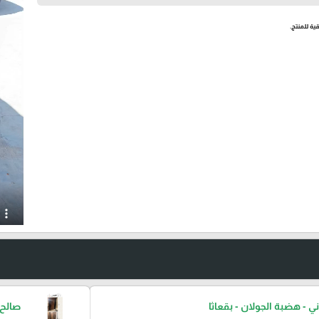
ية للمنتج.
ني - هضبة الجولان - بقعاثا
صالح 