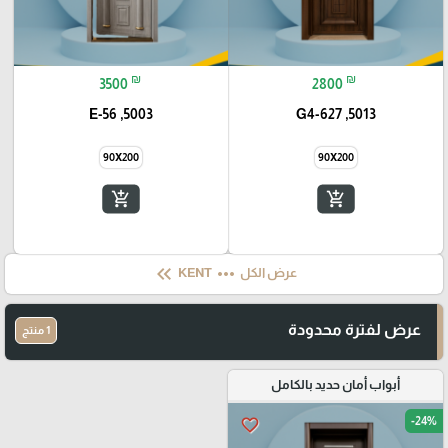
₪
₪
3500
2800
5003, E-56
5013, G4-627
90X200
90X200
add_shopping_cart
add_shopping_cart
keyboard_double_arrow_left
more_horiz
عرض الكل
KENT
عرض لفترة محدودة
1 منتج
أبواب أمان حديد بالكامل
-24%
favorite_border