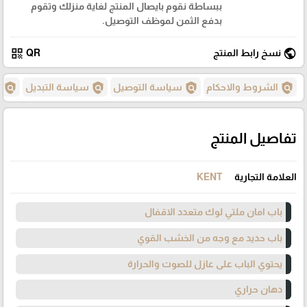
ببساطة نقوم بايصال المنتج لغاية منزلك وتقوم
بدفع الثمن لموظف التوصيل.
qr_code
public
نسخ رابط المنتج
QR
policy
policy
policy
policy
الشروط والاحكام
سياسة التوصيل
سياسة التبديل
س
تفاصيل المنتج
العلامة التجارية
KENT
باب امان ملتي لوك متعدد الاقفال
باب حديد مع وجه من الخشب القوي
يحتوي الباب على عازل للصوت والحرارة
دهان حراري