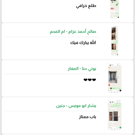
طلع خرافي
صالح أحمد عزام - ام الفحم
الله يبارك فيك
يوني حنا - المغار
❤️❤️❤️
يشار ابو مويس - جنين
باب ممتاز