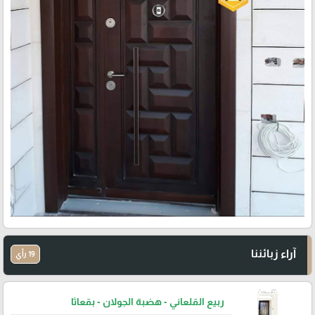
آراء زبائننا
19 رأي
ربيع القلعاني - هضبة الجولان - بقعاثا