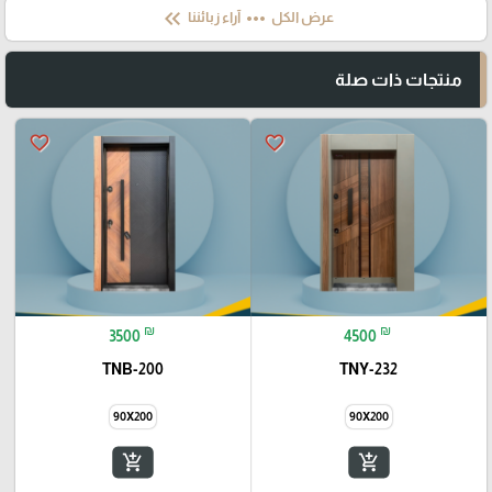
keyboard_double_arrow_left
more_horiz
عرض الكل
آراء زبائننا
منتجات ذات صلة
favorite_border
favorite_border
₪
₪
3500
4500
TNB-200
TNY-232
90X200
90X200
add_shopping_cart
add_shopping_cart