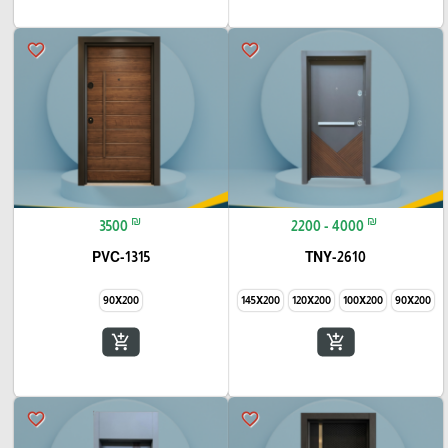
favorite_border
favorite_border
₪
₪
3500
2200 - 4000
PVC-1315
TNY-2610
90X200
145X200
120X200
100X200
90X200
add_shopping_cart
add_shopping_cart
favorite_border
favorite_border