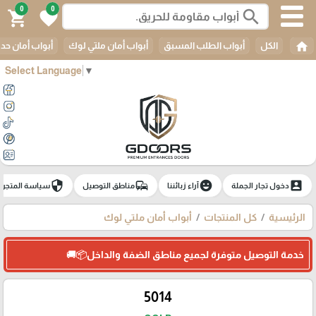
0
0
search
shopping_cart
favorite
home
الكل
أبواب الطلب المسبق
أبواب أمان ملتي لوك
أبواب أمان حدي
Select Language
▼
security
commute
emoji_emotions
account_box
دخول تجار الجملة
آراء زبائننا
مناطق التوصيل
سياسة المتجر
الرئيسية
كل المنتجات
أبواب أمان ملتي لوك
خدمة التوصيل متوفرة لجميع مناطق الضفة والداخل📦🚚
5014