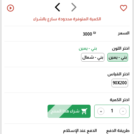
arrow_back_ios
arrow_forward_ios
play_circle_outline
favorite_border
الكمية المتوفرة محدودة سارع بالشراء
السعر
₪
3000
اختر اللون
بني - يمين
بني - يمين
بني - شمال
اختر القياس
90X200
اختر الكمية
shopping_cart
شراء هذا المنتج
+
-
طريقة الدفع
الدفع عند الإستلام