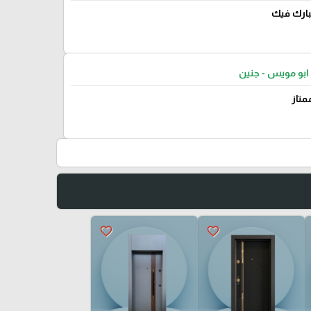
يبارك فيك
ابو مويس - جنين
متاز
favorite_border
favorite_border