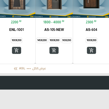
₪
₪
₪
2200
1800 - 4000
2300
ENL-1001
AS-105-NEW
AS-604
100X200
145X200
100X200
90X200
100X200
add_shopping_cart
add_shopping_cart
add_shopping_cart
keyboard_double_arrow_left
more_horiz
عرض الكل
ASL