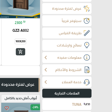
عرض لفترة محدودة
سيتوفر قريباً
₪
2300
GZZ-A802
طريقة القياس
100X200
نصائح وارشادات
add_shopping_cart
chevron_left
معلومات مفيده
chevron_left
الشروط والأحكام
chevron_left
خدمة العملاء
عرض لفترة محدودة
العلامات التجارية
أبواب أمان حديد بالكامل
TUNA
-24%
favorite_border