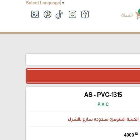
Select Language
▼
shoppin
السلة
AS - PVC-1315
P.V.C
الكمية المتوفرة محدودة سارع بالشراء
₪
4000