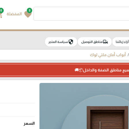
0
0
g_cart
favorite
المفضلة
security
commute
e
آراء زبائننا
مناطق التوصيل
سياسة المتجر
أبواب أمان ملتي لوك
ميع مناطق الضفة والداخل📦🚚
السعر