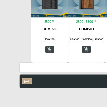
₪
₪
2500
2300 - 5800
COMP-05
COMP-03
100X200
145X200
100X200
90X200
add_shopping_cart
add_shopping_cart
1 منتج