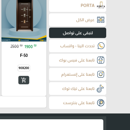
PORTA
عرض الكل
لنبقى على تواصل
₪
₪
تحدث الينا - واتساب
2500
1900
F-50
تابعنا على فيس بوك
90X200
تابعنا على إنستغرام
add_shopping_cart
تابعنا على تيك توك
تابعنا على بنترست