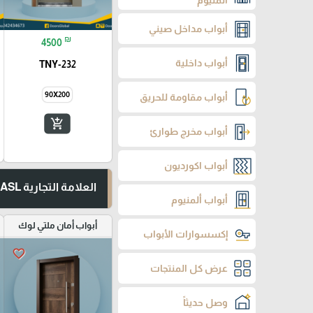
ألمنيوم
أبواب مداخل صيني
₪
4500
أبواب داخلية
TNY-232
90X200
أبواب مقاومة للحريق
add_shopping_cart
أبواب مخرج طوارئ
أبواب اكورديون
العلامة التجارية ASL
أبواب ألمنيوم
أبواب أمان ملتي لوك
إكسسوارات الأبواب
favorite_border
عرض كل المنتجات
وصل حديثاً