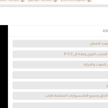
AS
عدد الاقفال
خشب القوي ومادة ال P.V.C
 للصوت والحرارة
لحلق وجميع الاكسسوارات المتعلقة بالباب