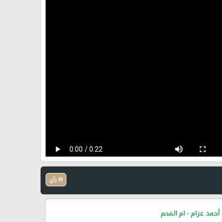
19 رأي
أحمد عزام - ام الفحم