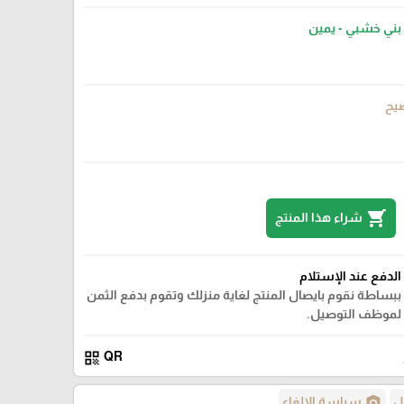
بني خشبي - يمين
يح
shopping_cart
شراء هذا المنتج
الدفع عند الإستلام
ببساطة نقوم بايصال المنتج لغاية منزلك وتقوم بدفع الثمن
لموظف التوصيل.
qr_code
QR
policy
ل
سياسة الإلغاء