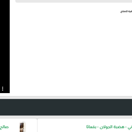
ية للمنتج.
ني - هضبة الجولان - بقعاثا
صالح 