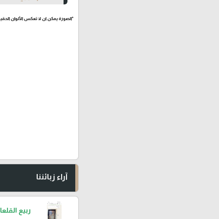
*الصورة يمكن ان لا تعكس الألوان الحقيق
آراء زبائننا
ربيع القلعا