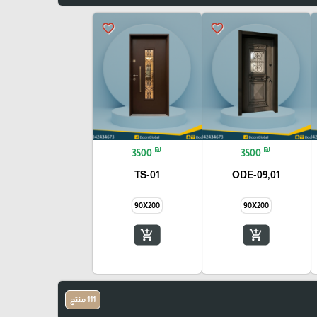
favorite_border
favorite_border
₪
₪
3500
3500
TS-01
ODE-09,01
90X200
90X200
add_shopping_cart
add_shopping_cart
111 منتج