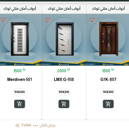
أبواب أمان ملتي لوك
أبواب أمان ملتي لوك
أبواب أمان ملتي لوك
favorite_border
favorite_border
favorite_border
₪
₪
₪
3500
2000
3500
Merdiven-501
LMX G-938
G1K-807
90X200
90X200
90X200
add_shopping_cart
add_shopping_cart
add_shopping_cart
keyboard_double_arrow_left
more_horiz
عرض الكل
TUNA