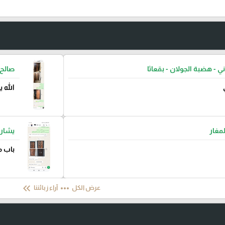
ني - هضبة الجولان - بقعاثا
صالح 
الله 
لمغار
يشار 
باب م
keyboard_double_arrow_left
more_horiz
عرض الكل
آراء زبائننا