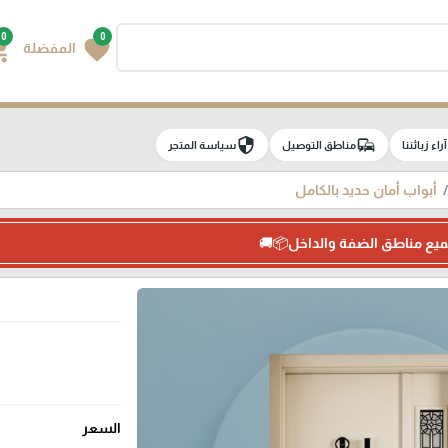
0
0
g_cart
favorite
المفضلة
security
commute
e
آراء زبائننا
مناطق التوصيل
سياسة المتجر
أبواب أمان حديد بالكامل
ميع مناطق الضفة والداخل📦🚚
السعر