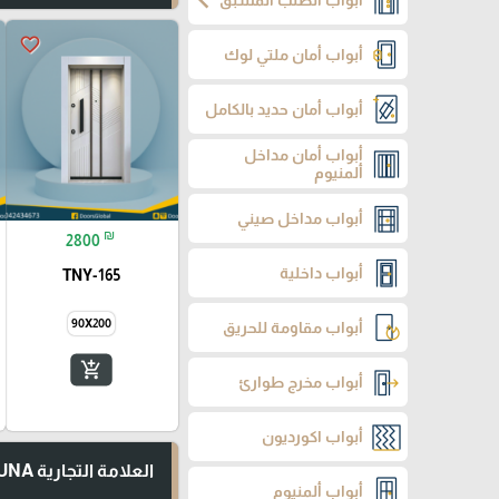
chevron_left
أبواب الطلب المسبق
favorite_border
أبواب أمان ملتي لوك
أبواب أمان حديد بالكامل
أبواب أمان مداخل
ألمنيوم
أبواب مداخل صيني
₪
2800
أبواب داخلية
TNY-165
90X200
أبواب مقاومة للحريق
add_shopping_cart
أبواب مخرج طوارئ
أبواب اكورديون
العلامة التجارية TUNA
أبواب ألمنيوم