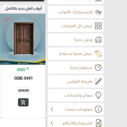
أبواب أمان حديد بالكامل
إكسسوارات الأبواب
favorite_border
عرض كل المنتجات
وصل حديثاً
عرض لفترة محدودة
سيتوفر قريباً
₪
4500
ODE-0401
طريقة القياس
120X200
نصائح وارشادات
add_shopping_cart
chevron_left
معلومات مفيده
chevron_left
الشروط والأحكام