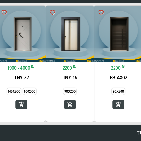
favorite_border
favorite_border
favorite_border
₪
₪
₪
1900 - 4000
2200
2200
TNY-87
TNY-16
FS-A802
145X200
90X200
90X200
90X200
add_shopping_cart
add_shopping_cart
add_shopping_cart