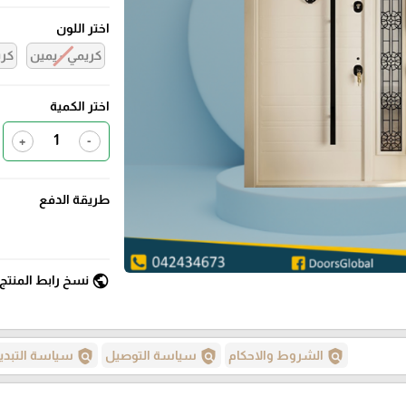
اختر اللون
كريمي - يمين
كري
اختر الكمية
+
-
طريقة الدفع
public
نسخ رابط المنتج
policy
policy
policy
الشروط والاحكام
سياسة التوصيل
سياسة التبدي