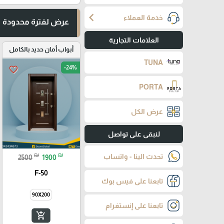
chevron_left
خدمة العملاء
عرض لفترة محدودة
العلامات التجارية
أبواب أمان حديد بالكامل
TUNA
-24%
favorite_border
PORTA
عرض الكل
لنبقى على تواصل
₪
₪
تحدث الينا - واتساب
2500
1900
F-50
تابعنا على فيس بوك
90X200
تابعنا على إنستغرام
add_shopping_cart