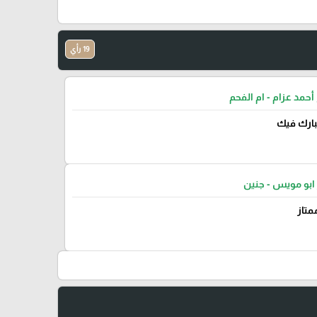
19 رأي
أحمد عزام - ام الفحم
يبارك فيك
ابو مويس - جنين
متاز