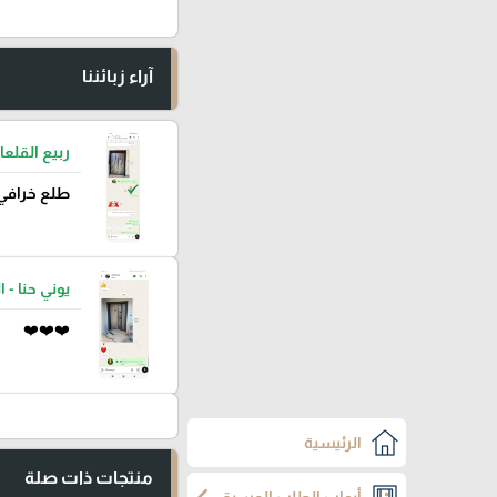
آراء زبائننا
ربيع القلعا
طلع خرافي
يوني حنا - ا
❤️❤️❤️
الرئيسية
منتجات ذات صلة