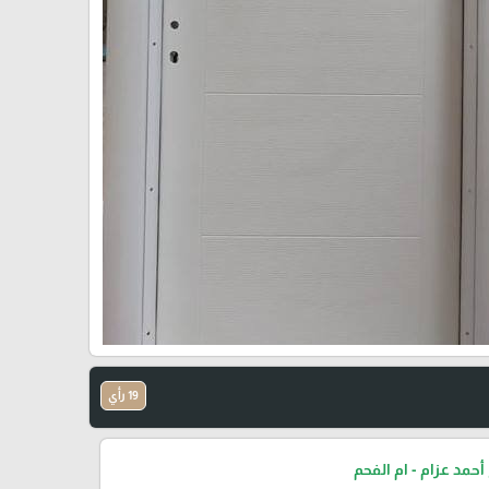
19 رأي
أحمد عزام - ام الفحم