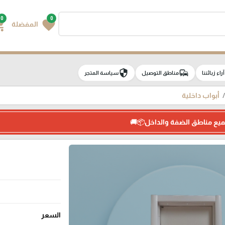
0
0
g_cart
favorite
المفضلة
security
commute
e
آراء زبائننا
مناطق التوصيل
سياسة المتجر
أبواب داخلية
ميع مناطق الضفة والداخل📦🚚
السعر