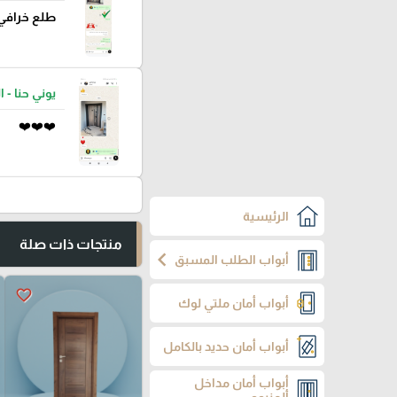
طلع خرافي
يوني حنا - ا
❤️❤️❤️
الرئيسية
منتجات ذات صلة
chevron_left
أبواب الطلب المسبق
favorite_border
أبواب أمان ملتي لوك
أبواب أمان حديد بالكامل
أبواب أمان مداخل