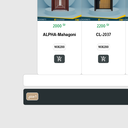
₪
₪
2000
2200
ALPHA-Mahagoni
CL-2037
90X200
90X200
add_shopping_cart
add_shopping_cart
1 منتج