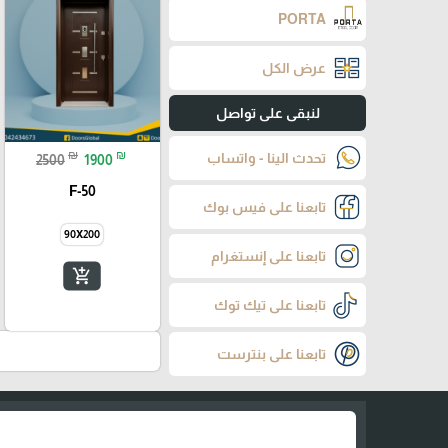
PORTA
عرض الكل
لنبقى على تواصل
₪
₪
تحدث الينا - واتساب
2500
1900
F-50
تابعنا على فيس بوك
90X200
تابعنا على إنستغرام
add_shopping_cart
تابعنا على تيك توك
تابعنا على بنترست