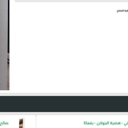
ية للمنتج.
ني - هضبة الجولان - بقعاثا
صالح 