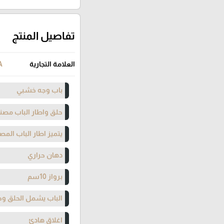
تفاصيل المنتج
العلامة التجارية
A
باب وجه خشبي
حلق واطار الباب مصن
يتميز اطار الباب الم
دهان حراري
برواز 10سم
الباب يشمل الحلق وج
اغلاق هادئ