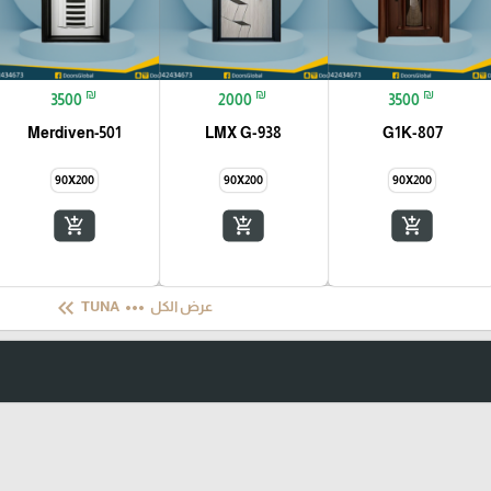
₪
₪
₪
3500
2000
3500
Merdiven-501
LMX G-938
G1K-807
90X200
90X200
90X200
add_shopping_cart
add_shopping_cart
add_shopping_cart
keyboard_double_arrow_left
more_horiz
عرض الكل
TUNA