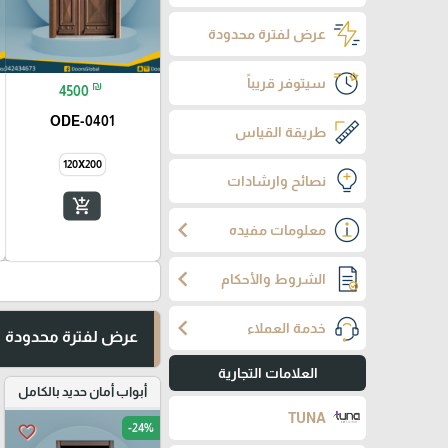
عرض لفترة محدودة
سيتوفر قريباً
₪
4500
ODE-0401
طريقة القياس
120X200
نصائح وارشادات
add_shopping_cart
chevron_left
معلومات مفيده
chevron_left
الشروط والأحكام
chevron_left
خدمة العملاء
عرض لفترة محدودة
العلامات التجارية
أبواب أمان حديد بالكامل
TUNA
-24%
favorite_border