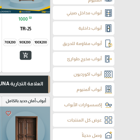
ألمنيوم
أبواب مداخل صيني
₪
1000
أبواب داخلية
TR-25
70X200
90X200
100X200
أبواب مقاومة للحريق
add_shopping_cart
أبواب مخرج طوارئ
أبواب اكورديون
العلامة التجارية TUNA
أبواب ألمنيوم
أبواب أمان حديد بالكامل
إكسسوارات الأبواب
favorite_border
عرض كل المنتجات
وصل حديثاً