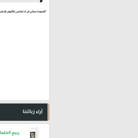
*الصورة يمكن ان لا تعكس الألوان الحقيق
آراء زبائننا
ربيع القلعا