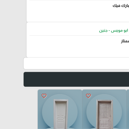
يبارك فيك
ابو مويس - جنين
متاز
favorite_border
favorite_border