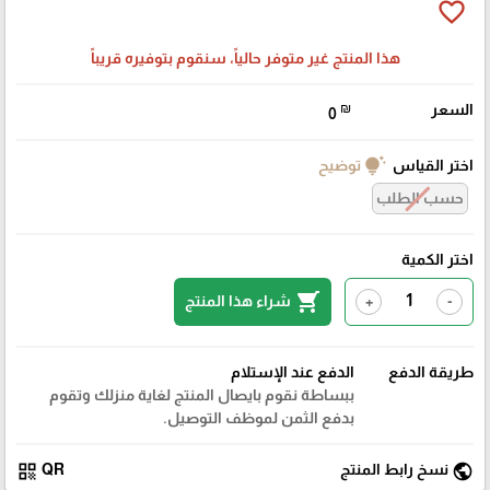
favorite_border
هذا المنتج غير متوفر حالياً، سنقوم بتوفيره قريباً
السعر
₪
0
tips_and_updates
اختر القياس
توضيح
حسب الطلب
اختر الكمية
shopping_cart
شراء هذا المنتج
+
-
طريقة الدفع
الدفع عند الإستلام
ببساطة نقوم بايصال المنتج لغاية منزلك وتقوم
بدفع الثمن لموظف التوصيل.
qr_code
public
نسخ رابط المنتج
QR