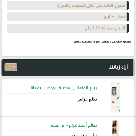
يحتوي الباب على عازل للصوت والحرارة
دهان حراري
الصاج سماكة 1.25 ملم
*الصورة يمكن ان لا تعكس الألوان الحقيقية للمنتج.
آراء زبائننا
19 رأي
ربيع القلعاني - هضبة الجولان - بقعاثا
طلع خرافي
صالح أحمد عزام - ام الفحم