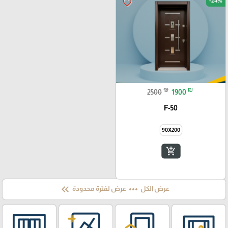
-24%
favorite_border
₪
₪
2500
1900
F-50
90X200
add_shopping_cart
keyboard_double_arrow_left
more_horiz
عرض الكل
عرض لفترة محدودة