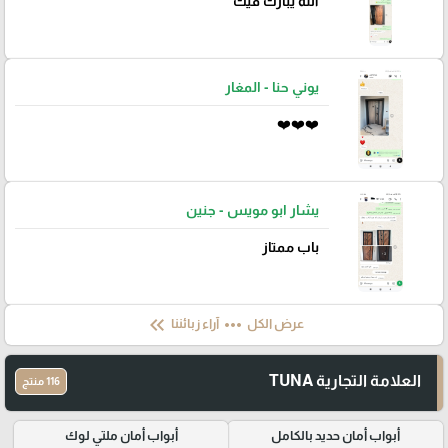
الله يبارك فيك
يوني حنا - المغار
❤️❤️❤️
يشار ابو مويس - جنين
باب ممتاز
keyboard_double_arrow_left
more_horiz
عرض الكل
آراء زبائننا
العلامة التجارية TUNA
116 منتج
أبواب أمان حديد بالكامل
أبواب أمان ملتي لوك