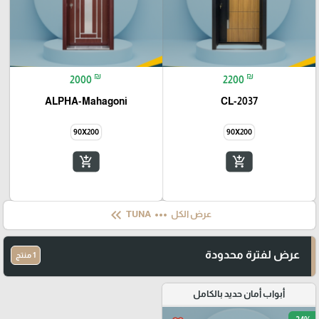
₪
₪
2000
2200
ALPHA-Mahagoni
CL-2037
90X200
90X200
add_shopping_cart
add_shopping_cart
keyboard_double_arrow_left
more_horiz
عرض الكل
TUNA
عرض لفترة محدودة
1 منتج
أبواب أمان حديد بالكامل