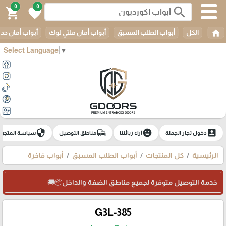
0
0
search
shopping_cart
favorite
home
الكل
أبواب الطلب المسبق
أبواب أمان ملتي لوك
أبواب أمان حدي
Select Language
▼
security
commute
emoji_emotions
account_box
دخول تجار الجملة
آراء زبائننا
مناطق التوصيل
سياسة المتجر
الرئيسية
كل المنتجات
أبواب الطلب المسبق
أبواب فاخرة
خدمة التوصيل متوفرة لجميع مناطق الضفة والداخل📦🚚
G3L-385