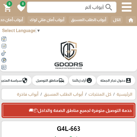
0
0
search
shopping_cart
favorite
home
الكل
أبواب الطلب المسبق
أبواب أمان ملتي لوك
أبواب أمان حدي
Select Language
▼
security
commute
emoji_emotions
account_box
دخول تجار الجملة
آراء زبائننا
مناطق التوصيل
سياسة المتجر
الرئيسية
كل المنتجات
أبواب الطلب المسبق
أبواب فاخرة
خدمة التوصيل متوفرة لجميع مناطق الضفة والداخل📦🚚
G4L-663