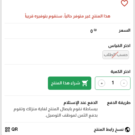
favorite_border
هذا المنتج غير متوفر حالياً، سنقوم بتوفيره قريباً
السعر
₪
0
اختر القياس
حسب الطلب
اختر الكمية
shopping_cart
شراء هذا المنتج
+
-
طريقة الدفع
الدفع عند الإستلام
ببساطة نقوم بايصال المنتج لغاية منزلك وتقوم
بدفع الثمن لموظف التوصيل.
qr_code
public
نسخ رابط المنتج
QR