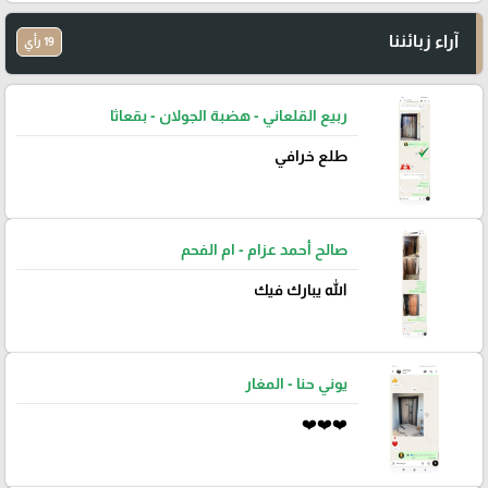
آراء زبائننا
19 رأي
ربيع القلعاني - هضبة الجولان - بقعاثا
طلع خرافي
صالح أحمد عزام - ام الفحم
الله يبارك فيك
يوني حنا - المغار
❤️❤️❤️