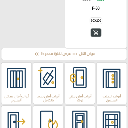
F-50
90X200
add_shopping_cart
keyboard_double_arrow_left
more_horiz
عرض الكل
عرض لفترة محدودة
أبواب الطلب
أبواب أمان ملتي
أبواب أمان حديد
أبواب أمان مداخل
المسبق
لوك
بالكامل
ألمنيوم