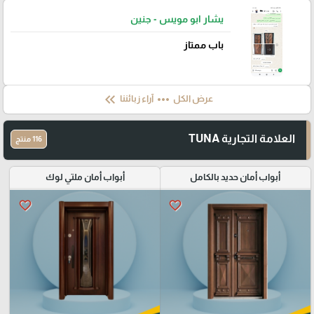
يشار ابو مويس - جنين
باب ممتاز
keyboard_double_arrow_left
more_horiz
عرض الكل
آراء زبائننا
العلامة التجارية TUNA
116 منتج
أبواب أمان حديد بالكامل
أبواب أمان ملتي لوك
favorite_border
favorite_border