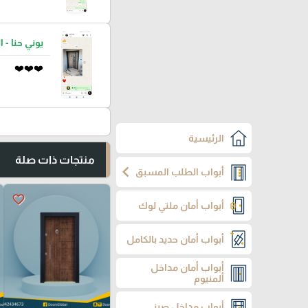
يوني حنا - ا
❤️❤️❤️
الرئيسية
منتجات ذات صلة
chevron_left
أبواب الطلب المسبق
favorite_border
أبواب أمان ملتي لوك
أبواب أمان حديد بالكامل
أبواب أمان مداخل
ألمنيوم
أبواب مداخل صيني