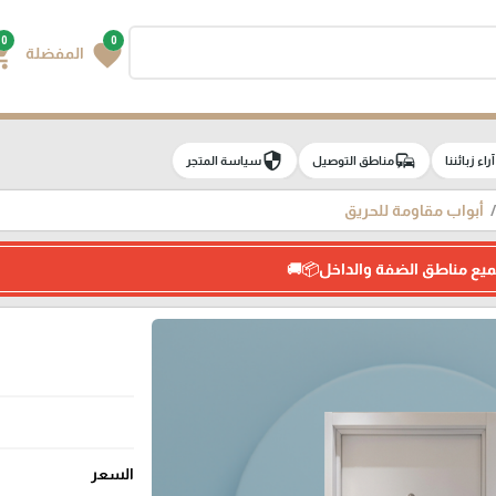
0
0
g_cart
favorite
المفضلة
security
commute
e
آراء زبائننا
مناطق التوصيل
سياسة المتجر
أبواب مقاومة للحريق
ميع مناطق الضفة والداخل📦🚚
السعر