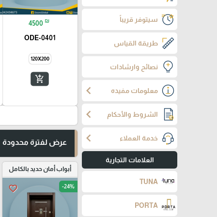
سيتوفر قريباً
₪
4500
ODE-0401
طريقة القياس
120X200
نصائح وارشادات
add_shopping_cart
chevron_left
معلومات مفيده
chevron_left
الشروط والأحكام
chevron_left
خدمة العملاء
عرض لفترة محدودة
العلامات التجارية
أبواب أمان حديد بالكامل
TUNA
-24%
favorite_border
PORTA