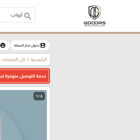
search
moji_emotions
account_box
دخول تجار الجملة
الرئيسية
كل المنتجات
خدمة التوصيل متوفرة لج
1 / 6