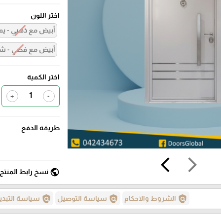
اختر اللون
أبيض مع ذهبي - يم
أبيض مع فضي - ش
اختر الكمية
+
-
طريقة الدفع
arrow_back_ios
arrow_forward_ios
public
نسخ رابط المنتج
policy
policy
policy
الشروط والاحكام
سياسة التوصيل
سياسة التبدي