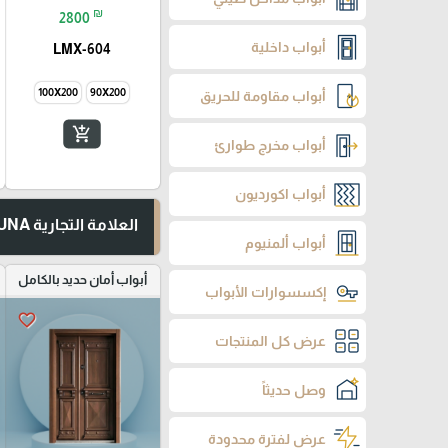
₪
2800
أبواب داخلية
LMX-604
100X200
90X200
أبواب مقاومة للحريق
add_shopping_cart
أبواب مخرج طوارئ
أبواب اكورديون
العلامة التجارية TUNA
أبواب ألمنيوم
أبواب أمان حديد بالكامل
إكسسوارات الأبواب
favorite_border
عرض كل المنتجات
وصل حديثاً
عرض لفترة محدودة