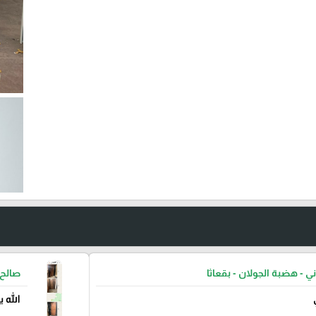
ني - هضبة الجولان - بقعاثا
صالح 
الله 