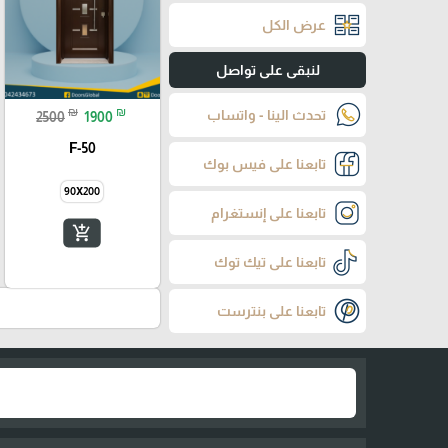
عرض الكل
لنبقى على تواصل
₪
₪
تحدث الينا - واتساب
2500
1900
F-50
تابعنا على فيس بوك
90X200
تابعنا على إنستغرام
add_shopping_cart
تابعنا على تيك توك
تابعنا على بنترست