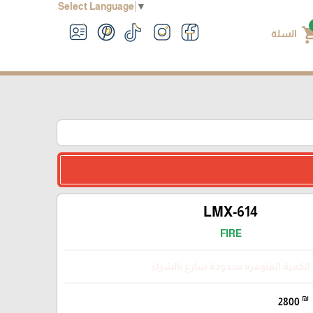
Select Language
▼
shoppin
السلة
LMX-614
FIRE
الكمية المتوفرة محدودة سارع بالشراء
₪
2800