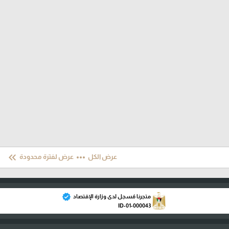
keyboard_double_arrow_left
more_horiz
عرض الكل
عرض لفترة محدودة
verified
متجرنا مُسجل لدى وزارة الإقتصاد
ID-01-000043