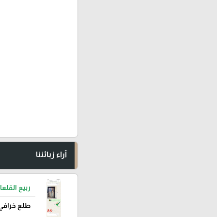
آراء زبائننا
ربيع القلعا
طلع خرافي