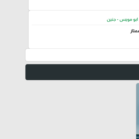
ابو مويس - جنين
متاز