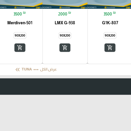
₪
₪
₪
3500
2000
3500
Merdiven-501
LMX G-938
G1K-807
90X200
90X200
90X200
add_shopping_cart
add_shopping_cart
add_shopping_cart
keyboard_double_arrow_left
more_horiz
عرض الكل
TUNA