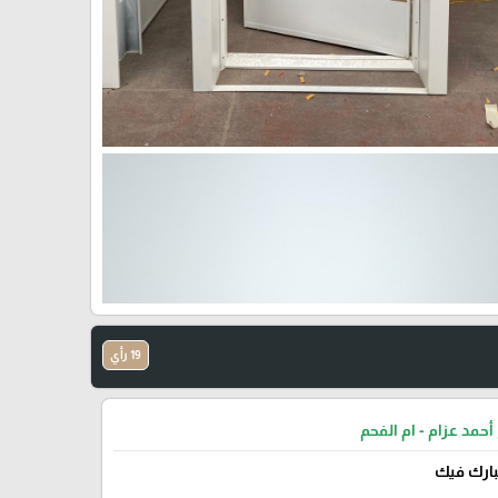
19 رأي
أحمد عزام - ام الفحم
يبارك فيك