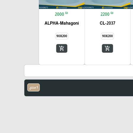
₪
₪
2000
2200
ALPHA-Mahagoni
CL-2037
90X200
90X200
add_shopping_cart
add_shopping_cart
1 منتج