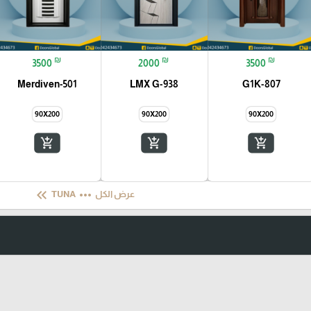
₪
₪
₪
3500
2000
3500
Merdiven-501
LMX G-938
G1K-807
90X200
90X200
90X200
add_shopping_cart
add_shopping_cart
add_shopping_cart
keyboard_double_arrow_left
more_horiz
عرض الكل
TUNA