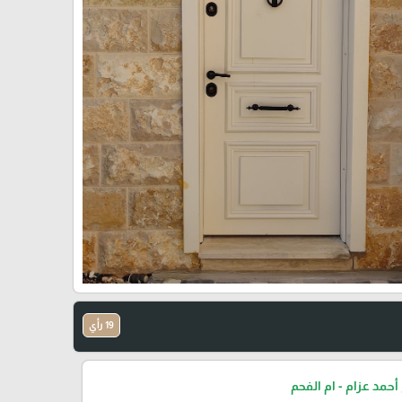
19 رأي
أحمد عزام - ام الفحم