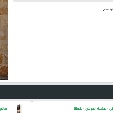
ية للمنتج.
ني - هضبة الجولان - بقعاثا
صالح 