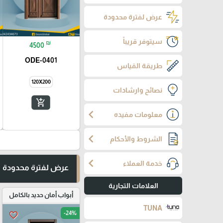
عرض لفترة محدودة
سيتوفر قريباً
₪
4500
ODE-0401
طريقة القياس
120X200
نصائح وارشادات
add_shopping_cart
chevron_left
معلومات مفيده
chevron_left
الشروط والأحكام
chevron_left
خدمة العملاء
عرض لفترة محدودة
العلامات التجارية
أبواب أمان حديد بالكامل
TUNA
-24%
favorite_border