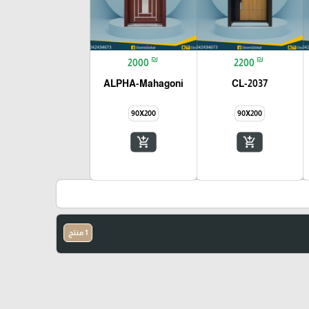
₪
₪
2000
2200
ALPHA-Mahagoni
CL-2037
90X200
90X200
add_shopping_cart
add_shopping_cart
1 منتج