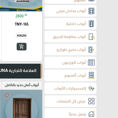
ألمنيوم
أبواب مداخل صيني
₪
2800
أبواب داخلية
TNY-165
90X200
أبواب مقاومة للحريق
add_shopping_cart
أبواب مخرج طوارئ
أبواب اكورديون
العلامة التجارية TUNA
أبواب ألمنيوم
أبواب أمان حديد بالكامل
إكسسوارات الأبواب
favorite_border
عرض كل المنتجات
وصل حديثاً