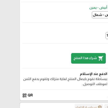
أبيض - يمين
ض - شمال
shopping_cart
شراء هذا المنتج
الدفع عند الإستلام
ببساطة نقوم بايصال المنتج لغاية منزلك وتقوم بدفع الثمن
لموظف التوصيل.
qr_code
QR
policy
ل
سياسة الإلغاء