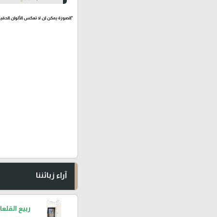
*الصورة يمكن ان لا تعكس الألوان الحقيق
آراء زبائننا
ربيع القلعا