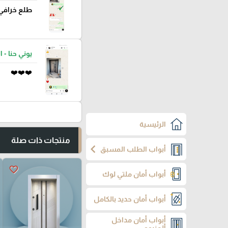
طلع خرافي
يوني حنا - ا
❤️❤️❤️
الرئيسية
منتجات ذات صلة
chevron_left
أبواب الطلب المسبق
favorite_border
أبواب أمان ملتي لوك
أبواب أمان حديد بالكامل
أبواب أمان مداخل