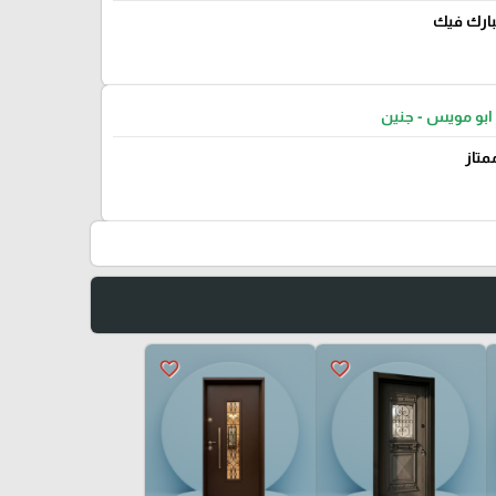
يبارك فيك
ابو مويس - جنين
متاز
favorite_border
favorite_border