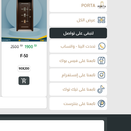
PORTA
عرض الكل
لنبقى على تواصل
₪
₪
تحدث الينا - واتساب
2500
1900
F-50
تابعنا على فيس بوك
90X200
تابعنا على إنستغرام
add_shopping_cart
تابعنا على تيك توك
تابعنا على بنترست