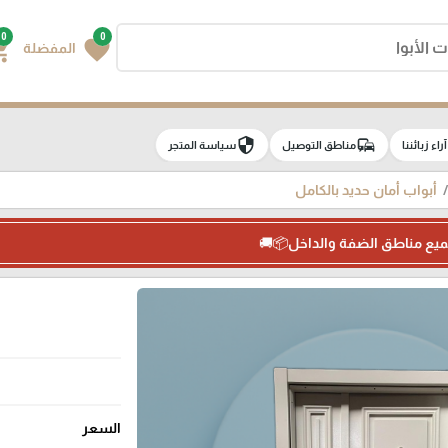
0
0
g_cart
favorite
المفضلة
security
commute
e
آراء زبائننا
مناطق التوصيل
سياسة المتجر
أبواب أمان حديد بالكامل
ميع مناطق الضفة والداخل📦🚚
السعر