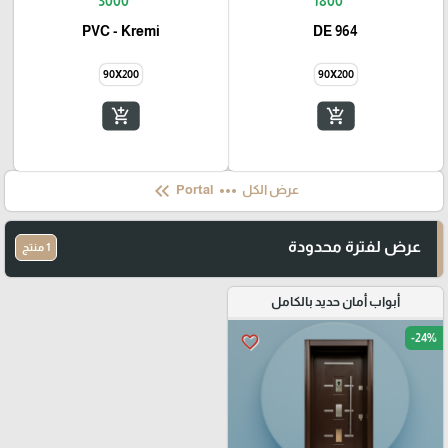
3000
1800
PVC - Kremi
DE 964
90X200
90X200
add_shopping_cart
add_shopping_cart
keyboard_double_arrow_left
more_horiz
عرض الكل
Portal
عرض لفترة محدودة
1 منتج
أبواب أمان حديد بالكامل
-24%
favorite_border