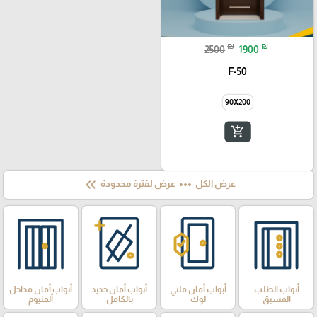
₪
₪
2500
1900
F-50
90X200
add_shopping_cart
keyboard_double_arrow_left
more_horiz
عرض الكل
عرض لفترة محدودة
أبواب الطلب
أبواب أمان ملتي
أبواب أمان حديد
أبواب أمان مداخل
المسبق
لوك
بالكامل
ألمنيوم