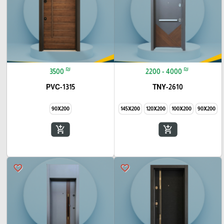
₪
₪
3500
2200 - 4000
PVC-1315
TNY-2610
90X200
145X200
120X200
100X200
90X200
add_shopping_cart
add_shopping_cart
favorite_border
favorite_border