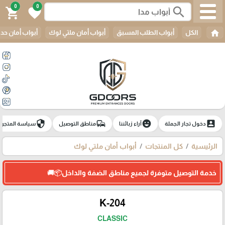
0
0
search
shopping_cart
favorite
home
الكل
أبواب الطلب المسبق
أبواب أمان ملتي لوك
أبواب أمان حدي
security
commute
emoji_emotions
account_box
دخول تجار الجملة
آراء زبائننا
مناطق التوصيل
سياسة المتجر
الرئيسية
كل المنتجات
أبواب أمان ملتي لوك
خدمة التوصيل متوفرة لجميع مناطق الضفة والداخل📦🚚
K-204
CLASSIC