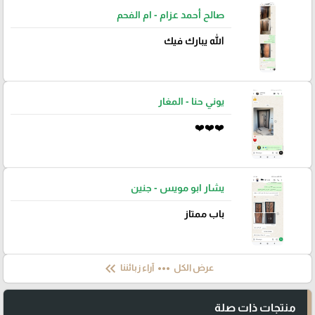
صالح أحمد عزام - ام الفحم
الله يبارك فيك
يوني حنا - المغار
❤️❤️❤️
يشار ابو مويس - جنين
باب ممتاز
keyboard_double_arrow_left
more_horiz
عرض الكل
آراء زبائننا
منتجات ذات صلة