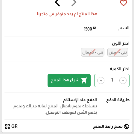
arrow_back_ios
arrow_forward_ios
favorite_border
هذا المنتج لم يعد متوفر في متجرنا
السعر
₪
1500
اختر اللون
بني - يمين
بني - شمال
اختر الكمية
shopping_cart
شراء هذا المنتج
+
-
طريقة الدفع
الدفع عند الإستلام
ببساطة نقوم بايصال المنتج لغاية منزلك وتقوم
بدفع الثمن لموظف التوصيل.
qr_code
public
نسخ رابط المنتج
QR