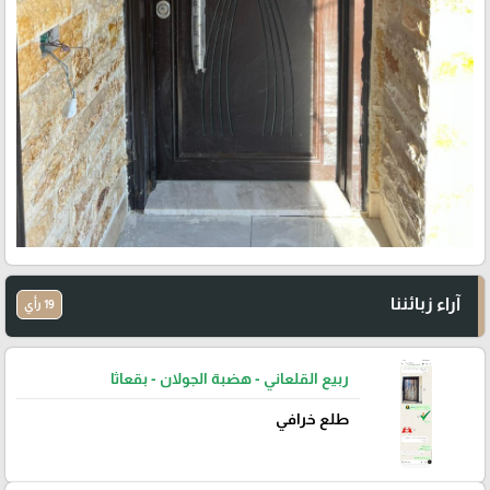
آراء زبائننا
19 رأي
ربيع القلعاني - هضبة الجولان - بقعاثا
طلع خرافي