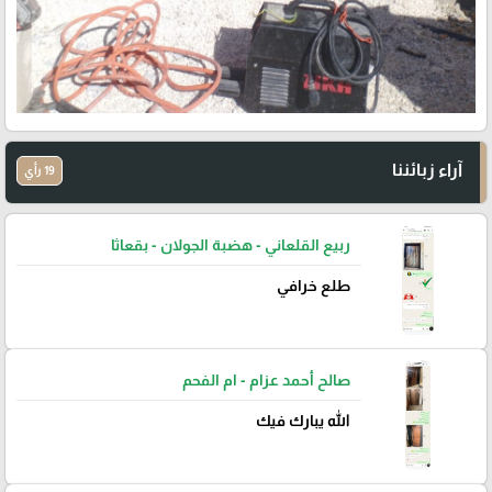
آراء زبائننا
19 رأي
ربيع القلعاني - هضبة الجولان - بقعاثا
طلع خرافي
صالح أحمد عزام - ام الفحم
الله يبارك فيك