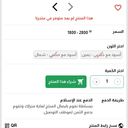
arrow_back_ios
arrow_forward_ios
favorite_border
هذا المنتج لم يعد متوفر في متجرنا
السعر
₪
1800 - 2800
اختر اللون
أسود مع خشبي - يمين
أسود مع خشبي - شمال
اختر الكمية
shopping_cart
شراء هذا المنتج
+
-
طريقة الدفع
الدفع عند الإستلام
ببساطة نقوم بايصال المنتج لغاية منزلك وتقوم
بدفع الثمن لموظف التوصيل.
qr_code
public
نسخ رابط المنتج
QR