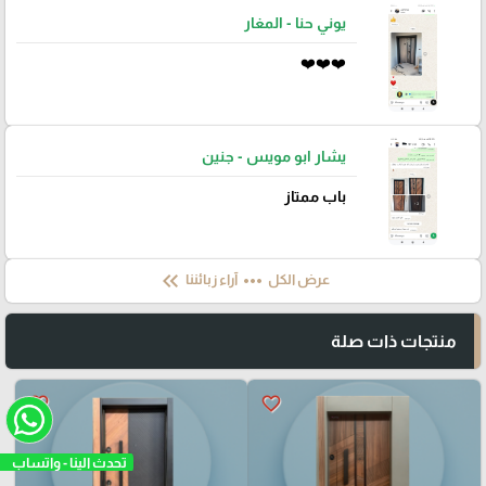
يوني حنا - المغار
❤️❤️❤️
يشار ابو مويس - جنين
باب ممتاز
keyboard_double_arrow_left
more_horiz
عرض الكل
آراء زبائننا
منتجات ذات صلة
favorite_border
favorite_border