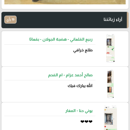
آراء زبائننا
19 رأي
ربيع القلعاني - هضبة الجولان - بقعاثا
طلع خرافي
صالح أحمد عزام - ام الفحم
الله يبارك فيك
يوني حنا - المغار
❤️❤️❤️