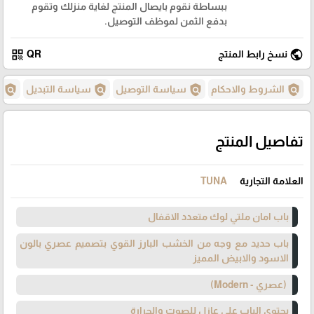
ببساطة نقوم بايصال المنتج لغاية منزلك وتقوم
بدفع الثمن لموظف التوصيل.
qr_code
public
نسخ رابط المنتج
QR
policy
policy
policy
policy
الشروط والاحكام
سياسة التوصيل
سياسة التبديل
س
تفاصيل المنتج
العلامة التجارية
TUNA
باب امان ملتي لوك متعدد الاقفال
باب حديد مع وجه من الخشب البارز القوي بتصميم عصري بالون
الاسود والابيض المميز
(عصري - Modern)
يحتوي الباب على عازل للصوت والحرارة