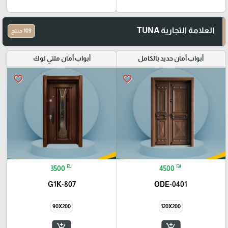
العلامة التجارية TUNA
109 منتج
أبواب أمان حديد بالكامل
أبواب أمان ملتي لوك
favorite_border
favorite_border
₪
₪
3500
4500
G1K-807
ODE-0401
90X200
120X200
add_shopping_cart
add_shopping_cart