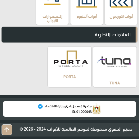
أبواب اكورديون
أبواب ألمنيوم
إكسسوارات
الأبواب
العلامات التجارية
PORTA
TUNA
verified
متجرنا مُسجل لدى وزارة الإقتصاد
ID-01-000043
arrow_upward
جميع الحقوق محفوظة لموقع العالمية للأبواب 2024 - 2026 ©