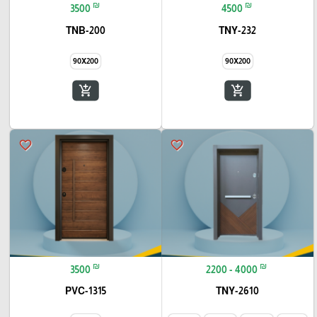
₪
₪
3500
4500
TNB-200
TNY-232
90X200
90X200
add_shopping_cart
add_shopping_cart
favorite_border
favorite_border
₪
₪
3500
2200 - 4000
PVC-1315
TNY-2610