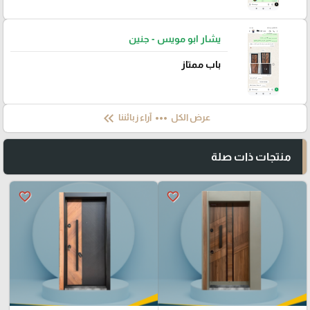
يشار ابو مويس - جنين
باب ممتاز
keyboard_double_arrow_left
more_horiz
عرض الكل
آراء زبائننا
منتجات ذات صلة
favorite_border
favorite_border