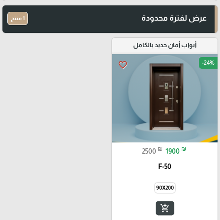
عرض لفترة محدودة
1 منتج
أبواب أمان حديد بالكامل
-24%
favorite_border
₪
₪
2500
1900
F-50
90X200
add_shopping_cart