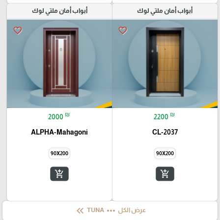
أبواب أمان ملتي لوك
أبواب أمان ملتي لوك
favorite_border
favorite_border
₪
₪
2000
2200
ALPHA-Mahagoni
CL-2037
90X200
90X200
add_shopping_cart
add_shopping_cart
keyboard_double_arrow_left
more_horiz
عرض الكل
TUNA