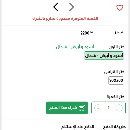
arrow_back_ios
arrow_forward_ios
favorite_border
الكمية المتوفرة محدودة سارع بالشراء
السعر
₪
2200
اختر اللون
أسود و أبيض - شمال
أسود و أبيض - شمال
اختر القياس
90X200
اختر الكمية
shopping_cart
شراء هذا المنتج
+
-
طريقة الدفع
الدفع عند الإستلام