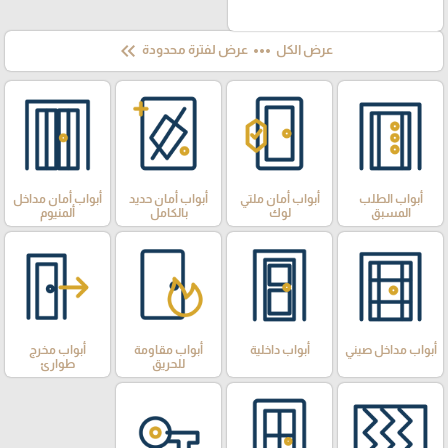
keyboard_double_arrow_left
more_horiz
عرض الكل
عرض لفترة محدودة
أبواب الطلب
أبواب أمان ملتي
أبواب أمان حديد
أبواب أمان مداخل
المسبق
لوك
بالكامل
ألمنيوم
أبواب مداخل صيني
أبواب داخلية
أبواب مقاومة
أبواب مخرج
للحريق
طوارئ