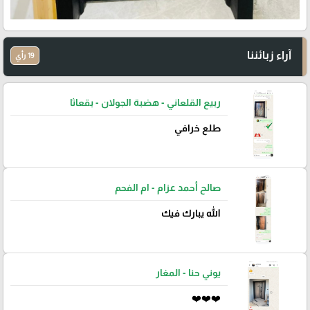
آراء زبائننا
19 رأي
ربيع القلعاني - هضبة الجولان - بقعاثا
طلع خرافي
صالح أحمد عزام - ام الفحم
الله يبارك فيك
يوني حنا - المغار
❤️❤️❤️