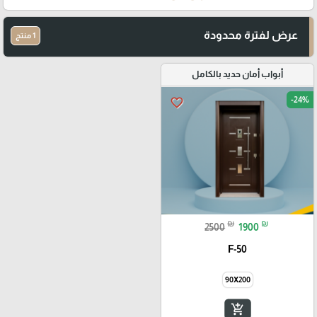
عرض لفترة محدودة
1 منتج
أبواب أمان حديد بالكامل
-24%
favorite_border
₪
₪
2500
1900
F-50
90X200
add_shopping_cart