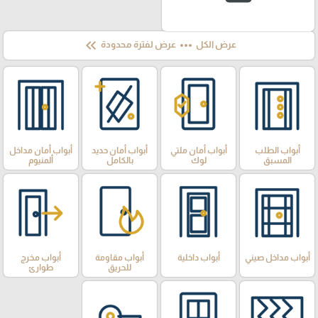
keyboard_double_arrow_left
more_horiz
عرض الكل
عرض لفترة محدودة
أبواب الطلب
أبواب أمان ملتي
أبواب أمان حديد
أبواب أمان مداخل
المسبق
لوك
بالكامل
ألمنيوم
أبواب مداخل صيني
أبواب داخلية
أبواب مقاومة
أبواب مخرج
للحريق
طوارئ