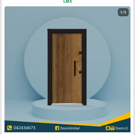
LMX
1 / 5