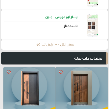
يشار ابو مويس - جنين
باب ممتاز
keyboard_double_arrow_left
more_horiz
عرض الكل
آراء زبائننا
منتجات ذات صلة
favorite_border
favorite_border