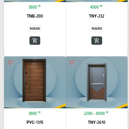
₪
₪
3500
4500
TNB-200
TNY-232
90X200
90X200
add_shopping_cart
add_shopping_cart
favorite_border
favorite_border
₪
₪
3500
2200 - 4000
PVC-1315
TNY-2610