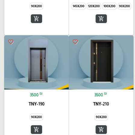
90X200
145X200
120X200
100X200
90X200
add_shopping_cart
add_shopping_cart
favorite_border
favorite_border
₪
₪
3500
3500
TNY-190
TNY-210
90X200
90X200
add_shopping_cart
add_shopping_cart