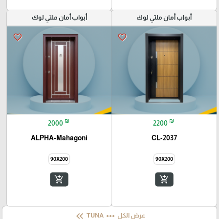
أبواب أمان ملتي لوك
أبواب أمان ملتي لوك
favorite_border
favorite_border
₪
₪
2000
2200
ALPHA-Mahagoni
CL-2037
90X200
90X200
add_shopping_cart
add_shopping_cart
keyboard_double_arrow_left
more_horiz
عرض الكل
TUNA