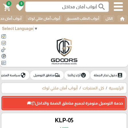
0
0
search
shopping_cart
favorite
home
الكل
أبواب الطلب المسبق
أبواب أمان ملتي لوك
أبواب أمان حدي
Select Language
▼
security
commute
emoji_emotions
account_box
دخول تجار الجملة
آراء زبائننا
مناطق التوصيل
سياسة المتجر
الرئيسية
كل المنتجات
أبواب أمان ملتي لوك
خدمة التوصيل متوفرة لجميع مناطق الضفة والداخل📦🚚
KLP-05