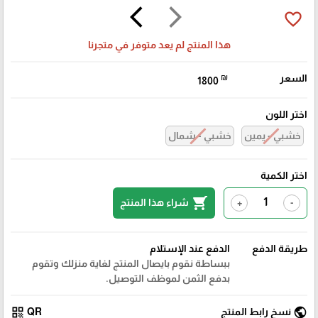
arrow_back_ios
arrow_forward_ios
favorite_border
هذا المنتج لم يعد متوفر في متجرنا
السعر
₪
1800
اختر اللون
خشبي - يمين
خشبي - شمال
اختر الكمية
shopping_cart
شراء هذا المنتج
+
-
طريقة الدفع
الدفع عند الإستلام
ببساطة نقوم بايصال المنتج لغاية منزلك وتقوم
بدفع الثمن لموظف التوصيل.
qr_code
public
نسخ رابط المنتج
QR