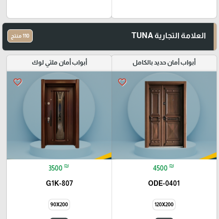
العلامة التجارية TUNA
110 منتج
أبواب أمان حديد بالكامل
أبواب أمان ملتي لوك
favorite_border
favorite_border
₪
₪
3500
4500
G1K-807
ODE-0401
90X200
120X200