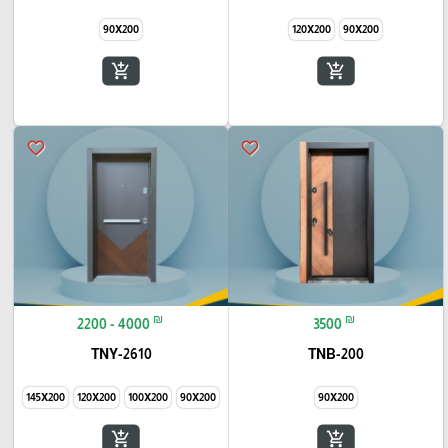
90X200
120X200
90X200
add_shopping_cart
add_shopping_cart
favorite_border
favorite_border
₪
₪
2200 - 4000
3500
TNY-2610
TNB-200
145X200
120X200
100X200
90X200
90X200
add_shopping_cart
add_shopping_cart