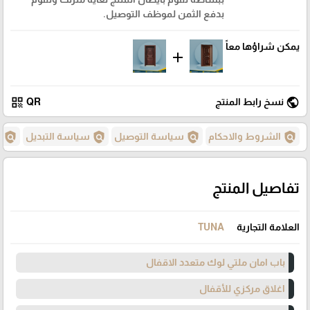
بدفع الثمن لموظف التوصيل.
يمكن شراؤها معاً
add
qr_code
public
نسخ رابط المنتج
QR
policy
policy
policy
policy
الشروط والاحكام
سياسة التوصيل
سياسة التبديل
س
تفاصيل المنتج
العلامة التجارية
TUNA
باب امان ملتي لوك متعدد الاقفال
اغلاق مركزي للأقفال