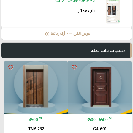
باب ممتاز
keyboard_double_arrow_left
more_horiz
عرض الكل
آراء زبائننا
منتجات ذات صلة
favorite_border
favorite_border
₪
₪
4500
3500 - 6500
TNY-232
G4-601