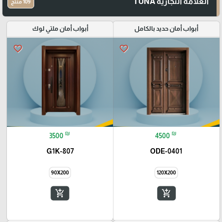
العلامة التجارية TUNA
109 منتج
أبواب أمان حديد بالكامل
أبواب أمان ملتي لوك
favorite_border
favorite_border
₪
₪
3500
4500
G1K-807
ODE-0401
90X200
120X200
add_shopping_cart
add_shopping_cart