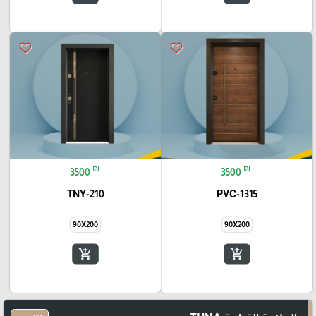
favorite_border
favorite_border
₪
₪
3500
3500
TNY-210
PVC-1315
90X200
90X200
add_shopping_cart
add_shopping_cart