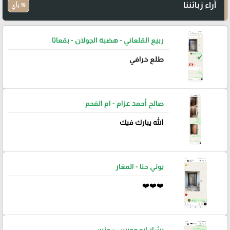
آراء زبائننا
19 رأي
ربيع القلعاني - هضبة الجولان - بقعاثا
طلع خرافي
صالح أحمد عزام - ام الفحم
الله يبارك فيك
يوني حنا - المغار
❤️❤️❤️
يشار ابو مويس - جنين