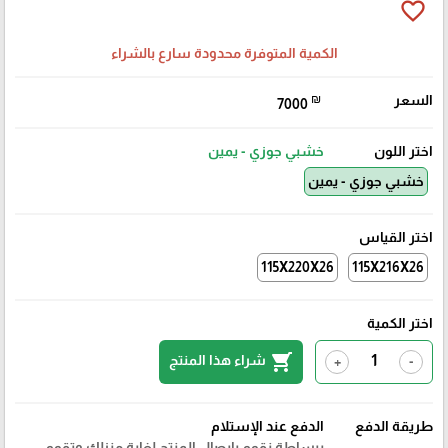
favorite_border
الكمية المتوفرة محدودة سارع بالشراء
السعر
₪
7000
اختر اللون
خشبي جوزي - يمين
خشبي جوزي - يمين
اختر القياس
115X220X26
115X216X26
اختر الكمية
shopping_cart
شراء هذا المنتج
+
-
طريقة الدفع
الدفع عند الإستلام
ببساطة نقوم بايصال المنتج لغاية منزلك وتقوم