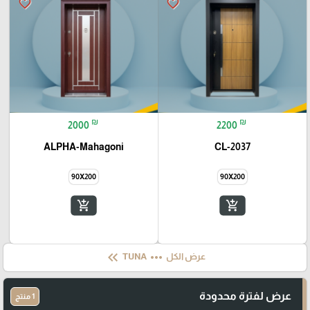
favorite_border
favorite_border
₪
₪
2000
2200
ALPHA-Mahagoni
CL-2037
90X200
90X200
add_shopping_cart
add_shopping_cart
keyboard_double_arrow_left
more_horiz
عرض الكل
TUNA
عرض لفترة محدودة
1 منتج