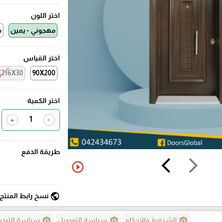
اختر اللون
مهجوني - يمين
م
اختر القياس
X216X30
90X200
اختر الكمية
+
-
طريقة الدفع
arrow_back_ios
arrow_forward_ios
play_circle_outline
public
نسخ رابط المنتج
policy
policy
policy
الشروط والاحكام
سياسة التوصيل
سياسة التبدي