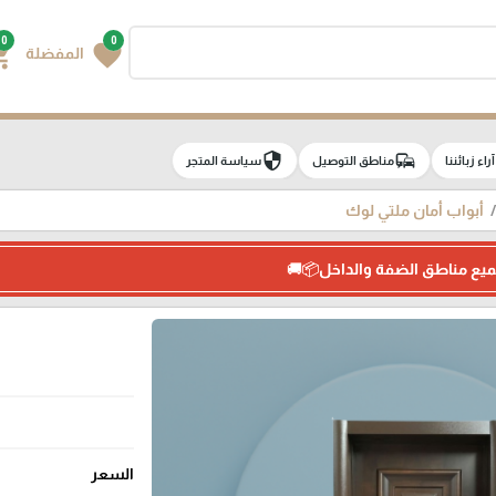
0
0
g_cart
favorite
المفضلة
security
commute
e
آراء زبائننا
مناطق التوصيل
سياسة المتجر
أبواب أمان ملتي لوك
ميع مناطق الضفة والداخل📦🚚
السعر