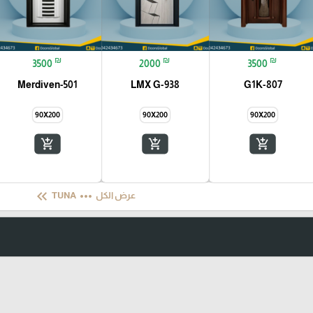
₪
₪
₪
3500
2000
3500
Merdiven-501
LMX G-938
G1K-807
90X200
90X200
90X200
add_shopping_cart
add_shopping_cart
add_shopping_cart
keyboard_double_arrow_left
more_horiz
عرض الكل
TUNA