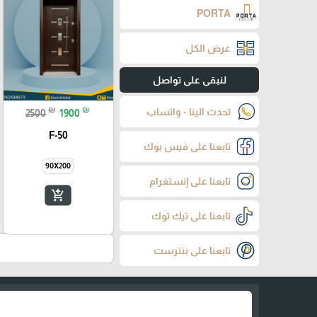
PORTA
عرض الكل
لنبقى على تواصل
₪
₪
تحدث الينا - واتساب
2500
1900
F-50
تابعنا على فيس بوك
90X200
تابعنا على إنستغرام
add_shopping_cart
تابعنا على تيك توك
تابعنا على بنترست