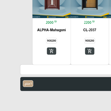
₪
₪
2000
2200
ALPHA-Mahagoni
CL-2037
90X200
90X200
add_shopping_cart
add_shopping_cart
1 منتج