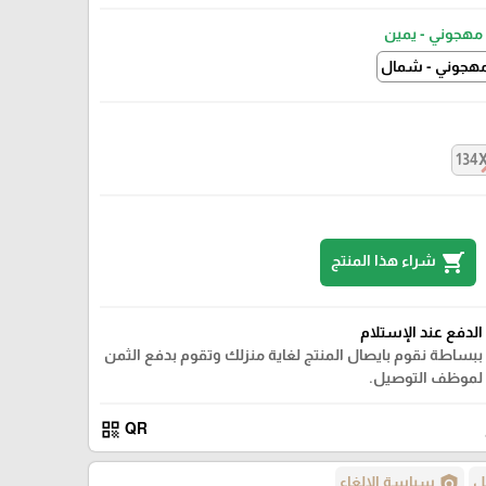
مهجوني - يمين
هجوني - شمال
134
shopping_cart
شراء هذا المنتج
الدفع عند الإستلام
ببساطة نقوم بايصال المنتج لغاية منزلك وتقوم بدفع الثمن
لموظف التوصيل.
qr_code
QR
policy
ل
سياسة الإلغاء