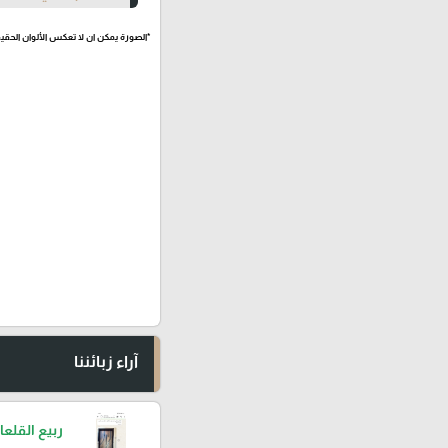
*الصورة يمكن ان لا تعكس الألوان الحقيق
آراء زبائننا
ربيع القلعا