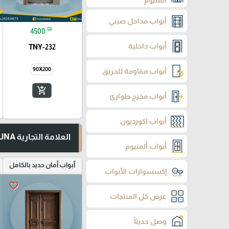
ألمنيوم
أبواب مداخل صيني
₪
4500
أبواب داخلية
TNY-232
90X200
أبواب مقاومة للحريق
add_shopping_cart
أبواب مخرج طوارئ
أبواب اكورديون
العلامة التجارية TUNA
أبواب ألمنيوم
أبواب أمان حديد بالكامل
إكسسوارات الأبواب
favorite_border
عرض كل المنتجات
وصل حديثاً