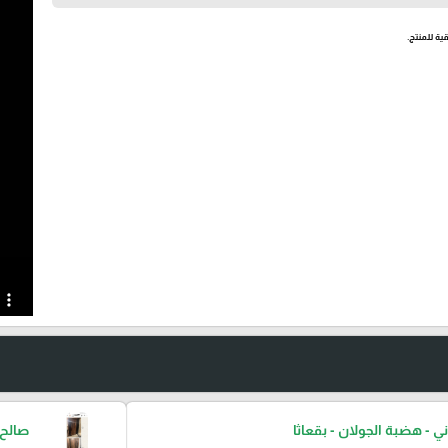
ية للمنتج.
ني - هضبة الجولان - بقعاثا
صالح 