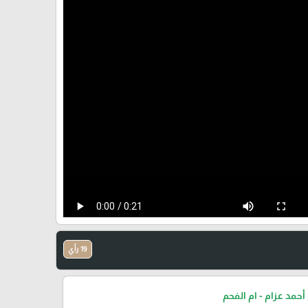
19 رأي
أحمد عزام - ام الفحم