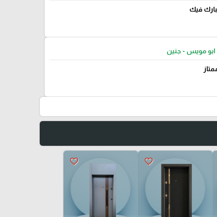
يبارك فيك
ابو مويس - جنين
متاز
favorite_border
favorite_border