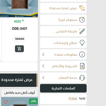
عرض لفترة محدودة
سيتوفر قريباً
₪
4500
ODE-0401
طريقة القياس
120X200
نصائح وارشادات
add_shopping_cart
chevron_left
معلومات مفيده
chevron_left
الشروط والأحكام
chevron_left
خدمة العملاء
عرض لفترة محدودة
العلامات التجارية
أبواب أمان حديد بالكامل
TUNA
-24%
favorite_border