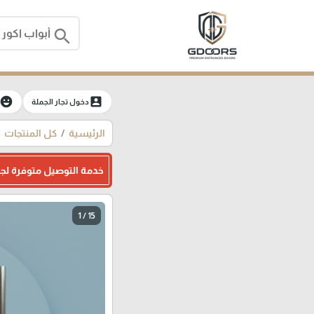
search
moji_emotions
account_box
دخول تجار الجملة
الرئيسية
كل المنتجات
خدمة التوصيل متوفرة لج
1 / 15