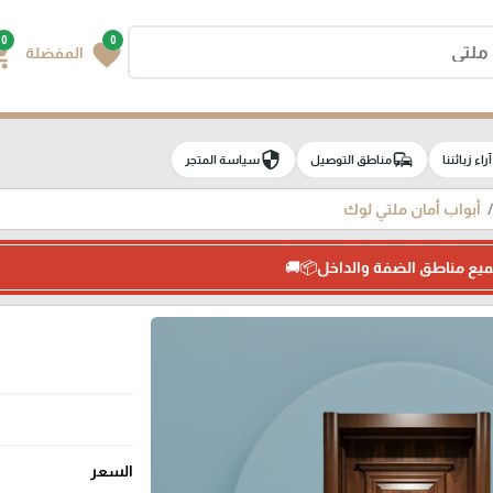
0
0
g_cart
favorite
المفضلة
security
commute
e
آراء زبائننا
مناطق التوصيل
سياسة المتجر
أبواب أمان ملتي لوك
ميع مناطق الضفة والداخل📦🚚
السعر