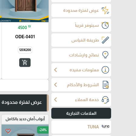
عرض لفترة محدودة
سيتوفر قريباً
₪
4500
ODE-0401
طريقة القياس
120X200
نصائح وارشادات
add_shopping_cart
chevron_left
معلومات مفيده
chevron_left
الشروط والأحكام
chevron_left
خدمة العملاء
عرض لفترة محدودة
العلامات التجارية
أبواب أمان حديد بالكامل
TUNA
-24%
favorite_border