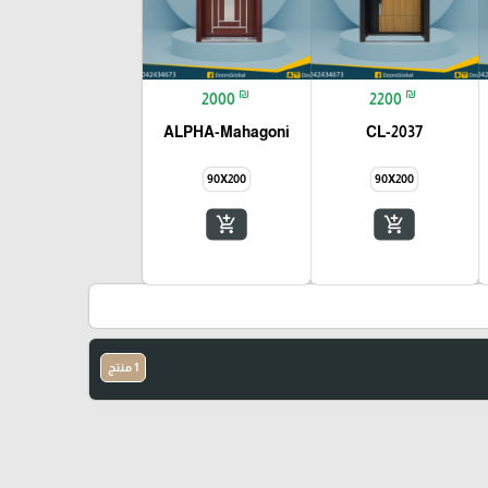
₪
₪
2000
2200
ALPHA-Mahagoni
CL-2037
90X200
90X200
add_shopping_cart
add_shopping_cart
1 منتج