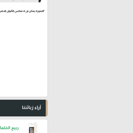
*الصورة يمكن ان لا تعكس الألوان الحقيق
آراء زبائننا
ربيع القلعا