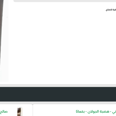
ية للمنتج.
ني - هضبة الجولان - بقعاثا
صالح 