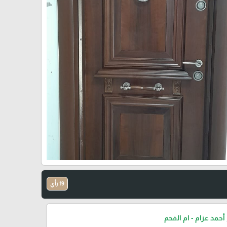
19 رأي
أحمد عزام - ام الفحم