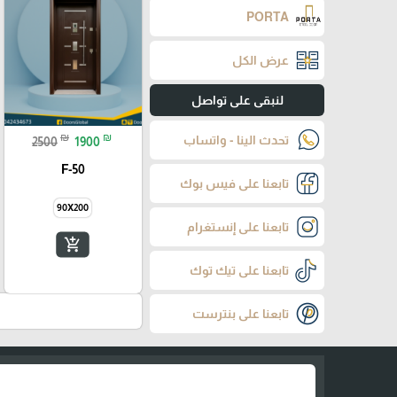
PORTA
عرض الكل
لنبقى على تواصل
₪
₪
تحدث الينا - واتساب
2500
1900
F-50
تابعنا على فيس بوك
90X200
تابعنا على إنستغرام
add_shopping_cart
تابعنا على تيك توك
تابعنا على بنترست