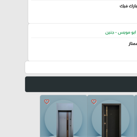
يبارك فيك
ابو مويس - جنين
متاز
favorite_border
favorite_border