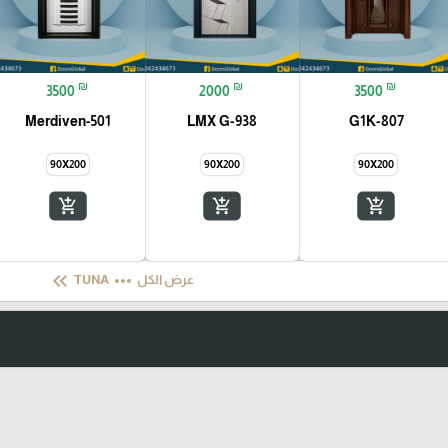
₪
₪
₪
3500
2000
3500
Merdiven-501
LMX G-938
G1K-807
90X200
90X200
90X200
add_shopping_cart
add_shopping_cart
add_shopping_cart
keyboard_double_arrow_left
more_horiz
عرض الكل
TUNA