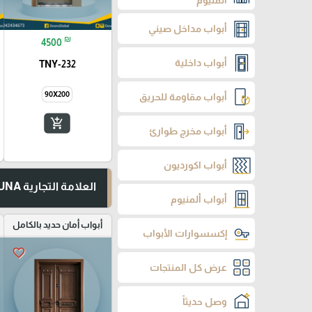
ألمنيوم
أبواب مداخل صيني
₪
4500
أبواب داخلية
TNY-232
90X200
أبواب مقاومة للحريق
add_shopping_cart
أبواب مخرج طوارئ
أبواب اكورديون
العلامة التجارية TUNA
أبواب ألمنيوم
أبواب أمان حديد بالكامل
إكسسوارات الأبواب
favorite_border
عرض كل المنتجات
وصل حديثاً