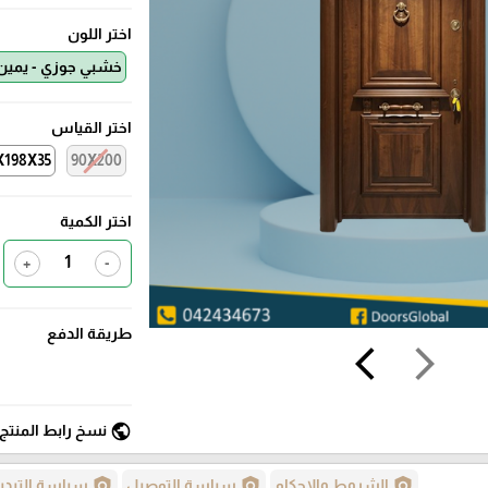
اختر اللون
خشبي جوزي - يمين
اختر القياس
X198X35
90X200
اختر الكمية
+
-
طريقة الدفع
arrow_back_ios
arrow_forward_ios
public
نسخ رابط المنتج
policy
policy
policy
الشروط والاحكام
سياسة التوصيل
سياسة التبدي