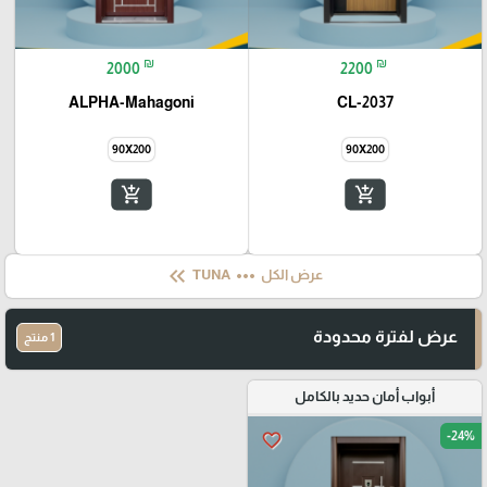
₪
₪
2000
2200
ALPHA-Mahagoni
CL-2037
90X200
90X200
add_shopping_cart
add_shopping_cart
keyboard_double_arrow_left
more_horiz
عرض الكل
TUNA
عرض لفترة محدودة
1 منتج
أبواب أمان حديد بالكامل
-24%
favorite_border