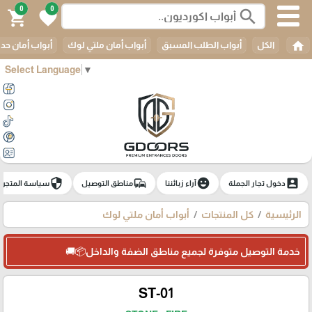
0
0
search
shopping_cart
favorite
home
الكل
أبواب الطلب المسبق
أبواب أمان ملتي لوك
أبواب أمان حدي
Select Language
▼
security
commute
emoji_emotions
account_box
دخول تجار الجملة
آراء زبائننا
مناطق التوصيل
سياسة المتجر
الرئيسية
كل المنتجات
أبواب أمان ملتي لوك
خدمة التوصيل متوفرة لجميع مناطق الضفة والداخل📦🚚
ST-01