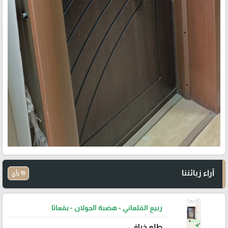
آراء زبائننا
19 رأي
ربيع القلعاني - هضبة الجولان - بقعاثا
طلع خرافي