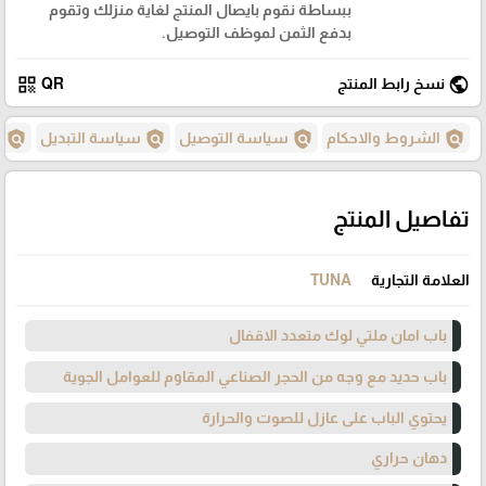
ببساطة نقوم بايصال المنتج لغاية منزلك وتقوم
بدفع الثمن لموظف التوصيل.
qr_code
public
نسخ رابط المنتج
QR
policy
policy
policy
policy
الشروط والاحكام
سياسة التوصيل
سياسة التبديل
س
تفاصيل المنتج
العلامة التجارية
TUNA
باب امان ملتي لوك متعدد الاقفال
باب حديد مع وجه من الحجر الصناعي المقاوم للعوامل الجوية
يحتوي الباب على عازل للصوت والحرارة
دهان حراري