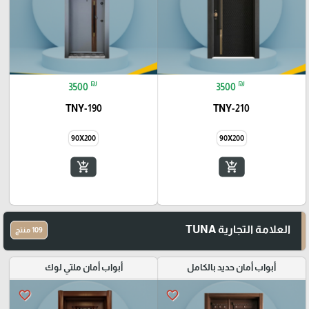
₪
₪
3500
3500
TNY-190
TNY-210
90X200
90X200
add_shopping_cart
add_shopping_cart
العلامة التجارية TUNA
109 منتج
أبواب أمان حديد بالكامل
أبواب أمان ملتي لوك
favorite_border
favorite_border