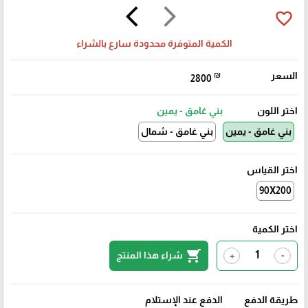
arrow_back_ios
arrow_forward_ios
favorite_border
الكمية المتوفرة محدودة سارع بالشراء
السعر
₪
2800
اختر اللون
بني غامق - يمين
بني غامق - يمين
بني غامق - شمال
اختر القياس
90X200
اختر الكمية
shopping_cart
شراء هذا المنتج
+
-
طريقة الدفع
الدفع عند الإستلام