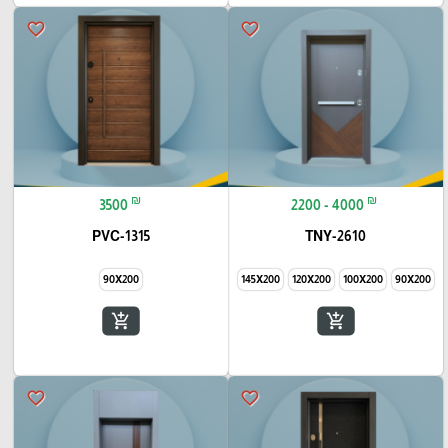
favorite_border
favorite_border
₪
₪
3500
2200 - 4000
PVC-1315
TNY-2610
90X200
145X200
120X200
100X200
90X200
add_shopping_cart
add_shopping_cart
favorite_border
favorite_border