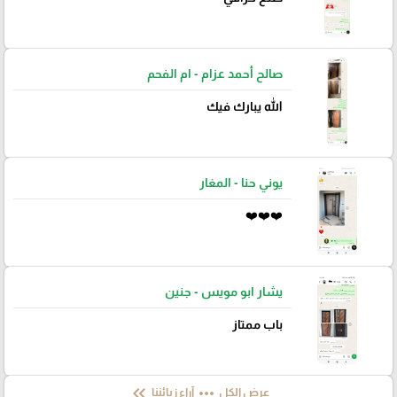
صالح أحمد عزام - ام الفحم
الله يبارك فيك
يوني حنا - المغار
❤️❤️❤️
يشار ابو مويس - جنين
باب ممتاز
keyboard_double_arrow_left
more_horiz
عرض الكل
آراء زبائننا