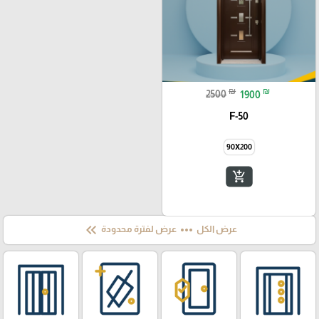
₪
₪
2500
1900
F-50
90X200
add_shopping_cart
keyboard_double_arrow_left
more_horiz
عرض الكل
عرض لفترة محدودة